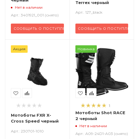
Terrex черный
Нет в наличии
Арт.: 127_black
Арт.: 3401921_001 (снято)
СООБЩИТЬ О ПОСТУПЛЕНИИ
СООБЩИТЬ О ПОСТУПЛЕНИИ
Акция
Новинка
1
Мотоботы Shot RACE
Мотоботы FXR X-
2 черный
Cross Speed черный
Нет в наличии
Арт.: 230701-1010
Арт.: A09-24D1-A03 (снято)