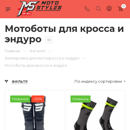
0
Мотоботы для кросса и
эндуро
18
—
—
Главная
Каталог
—
Экипировка для мотокросса и эндуро
Мотоботы для кросса и эндуро
По индексу сортировки
ФИЛЬТР
Новинка
-30%
Новинка