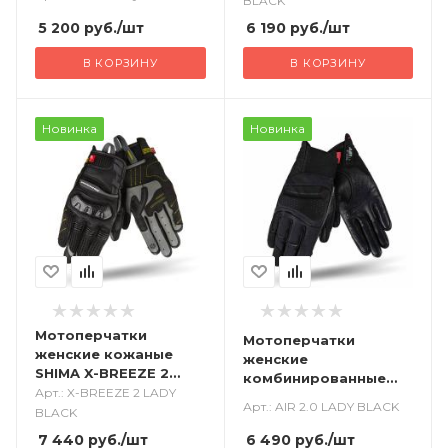
BLACK
5 200
руб.
/шт
6 190
руб.
/шт
В КОРЗИНУ
В КОРЗИНУ
Новинка
Новинка
Мотоперчатки
Мотоперчатки
женские кожаные
женские
SHIMA X-BREEZE 2
комбинированные
черный
Арт.: X-BREEZE 2 LADY
SHIMA AIR 2.0 черный
Арт.: AIR 2.0 LADY BLACK
BLACK
7 440
руб.
/шт
6 490
руб.
/шт