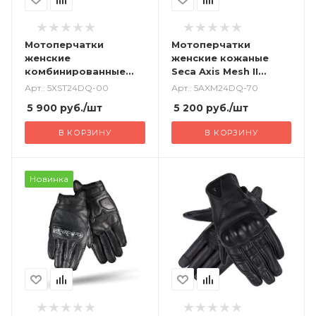
Мотоперчатки
Мотоперчатки
женские
женские кожаные
комбинированные
Seca Axis Mesh II
Seca X-Stretch II
фуксия
Арт.: 5XST24DQ-00
Арт.: 5AXM24DQ-70
черный
5 900
руб.
/шт
5 200
руб.
/шт
В КОРЗИНУ
В КОРЗИНУ
Новинка