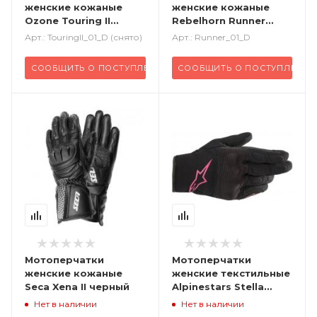
женские кожаные
женские кожаные
Ozone Touring II
Rebelhorn Runner
черный
черный
Арт.: TouringII_01_D (снято)
Арт.: Runner_01_D
СООБЩИТЬ О ПОСТУПЛЕНИИ
СООБЩИТЬ О ПОСТУПЛЕНИИ
Мотоперчатки
Мотоперчатки
женские кожаные
женские текстильные
Seca Xena II черный
Alpinestars Stella
черный розовый
Нет в наличии
Нет в наличии