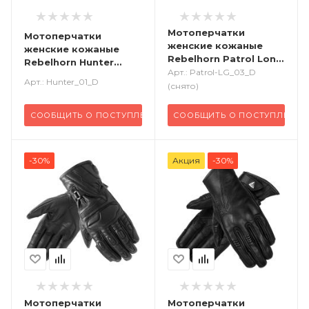
Мотоперчатки
Мотоперчатки
женские кожаные
женские кожаные
Rebelhorn Patrol Long
Rebelhorn Hunter
черный серый
Арт.: Patrol-LG_03_D
черный
Арт.: Hunter_01_D
(снято)
СООБЩИТЬ О ПОСТУПЛЕНИИ
СООБЩИТЬ О ПОСТУПЛЕНИИ
-30%
Акция
-30%
Мотоперчатки
Мотоперчатки