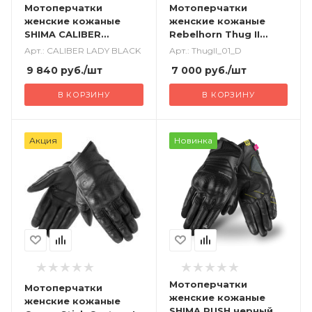
Мотоперчатки
Мотоперчатки
женские кожаные
женские кожаные
SHIMA CALIBER
Rebelhorn Thug II
черный
черный
Арт.: CALIBER LADY BLACK
Арт.: ThugII_01_D
9 840
руб.
/шт
7 000
руб.
/шт
В КОРЗИНУ
В КОРЗИНУ
Акция
Новинка
Мотоперчатки
Мотоперчатки
женские кожаные
женские кожаные
SHIMA RUSH черный