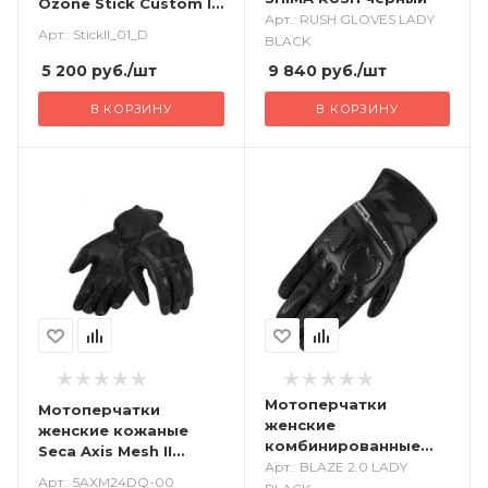
Ozone Stick Custom II
Арт.: RUSH GLOVES LADY
черный
Арт.: StickII_01_D
BLACK
5 200
руб.
/шт
9 840
руб.
/шт
В КОРЗИНУ
В КОРЗИНУ
Мотоперчатки
Мотоперчатки
женские
женские кожаные
комбинированные
Seca Axis Mesh II
SHIMA BLAZE 2.0
Арт.: BLAZE 2.0 LADY
черный
Арт.: 5AXM24DQ-00
черный