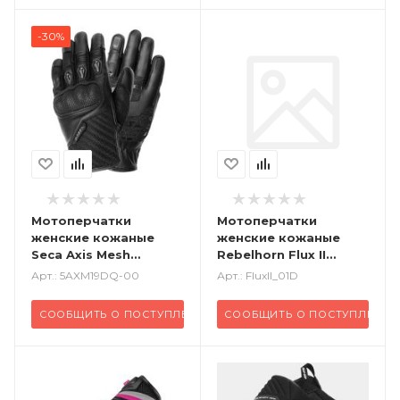
-30%
Мотоперчатки
Мотоперчатки
женские кожаные
женские кожаные
Seca Axis Mesh
Rebelhorn Flux II
черный
черный
Арт.: 5AXM19DQ-00
Арт.: FluxII_01D
СООБЩИТЬ О ПОСТУПЛЕНИИ
СООБЩИТЬ О ПОСТУПЛЕНИИ