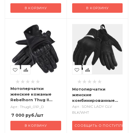
В КОРЗИНУ
В КОРЗИНУ
Мотоперчатки
Мотоперчатки
женские кожаные
женские
Rebelhorn Thug II
комбинированные
черный с
SHIMA Sonic черный
Арт.: SONIC LADY GLV
Арт.: ThugII_01P_D
перфорацией
белый
BLK/WHT
7 000
руб.
/шт
В КОРЗИНУ
СООБЩИТЬ О ПОСТУПЛЕНИИ