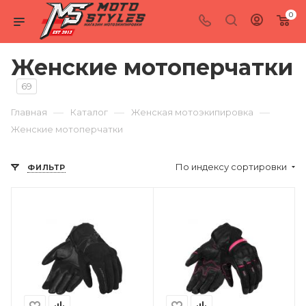
0
Женские мотоперчатки
69
—
—
—
Главная
Каталог
Женская мотоэкипировка
Женские мотоперчатки
По индексу сортировки
ФИЛЬТР