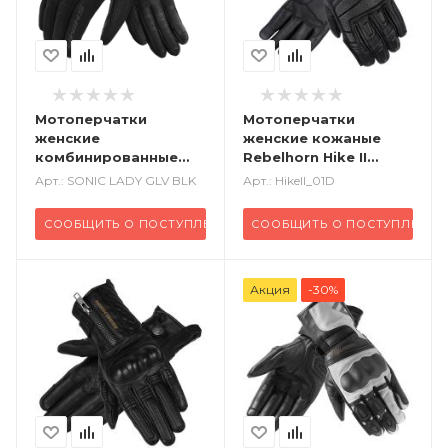
Мотоперчатки
Мотоперчатки
женские
женские кожаные
комбинированные
Rebelhorn Hike II
SHIMA Sonic черный
черный
Арт.: SONIC LADY GLV BLK
Арт.: HikeII_01D
СООБЩИТЬ О ПОСТУПЛЕНИИ
СООБЩИТЬ О ПОСТУПЛЕНИИ
Акция
-30%