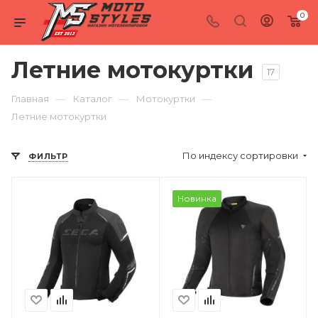
0
Летние мотокуртки
17
—
—
—
Главная
Каталог
Мотокуртки
Летние мотокуртки
По индексу сортировки
ФИЛЬТР
Новинка