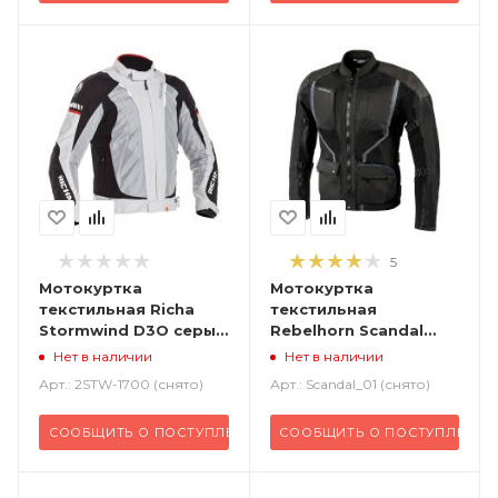
5
Мотокуртка
Мотокуртка
текстильная Richa
текстильная
Stormwind D3O серый
Rebelhorn Scandal
черный
черный
Нет в наличии
Нет в наличии
Арт.: 2STW-1700 (снято)
Арт.: Scandal_01 (снято)
СООБЩИТЬ О ПОСТУПЛЕНИИ
СООБЩИТЬ О ПОСТУПЛЕНИИ