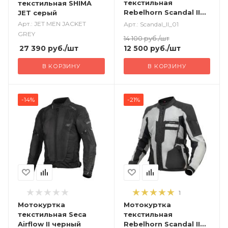
текстильная
текстильная SHIMA
Rebelhorn Scandal II
JET серый
черный
Арт.: JET MEN JACKET
Арт.: Scandal_II_01
GREY
14 100
руб.
/шт
27 390
руб.
/шт
12 500
руб.
/шт
В КОРЗИНУ
В КОРЗИНУ
-14%
-21%
1
Мотокуртка
Мотокуртка
текстильная Seca
текстильная
Airflow II черный
Rebelhorn Scandal II