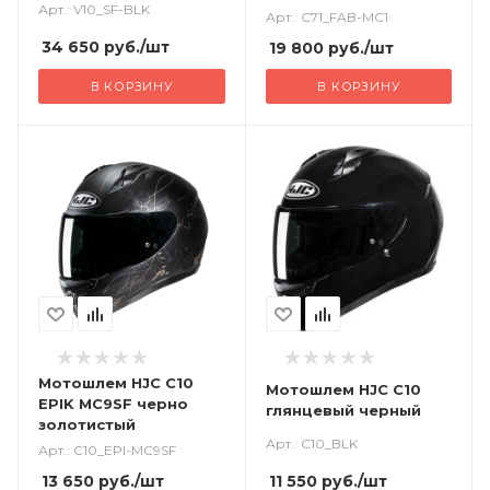
Арт.: V10_SF-BLK
Арт.: C71_FAB-MC1
34 650
руб.
/шт
19 800
руб.
/шт
В КОРЗИНУ
В КОРЗИНУ
Мотошлем HJC C10
Мотошлем HJC C10
EPIK MC9SF черно
глянцевый черный
золотистый
Арт.: C10_BLK
Арт.: C10_EPI-MC9SF
11 550
руб.
/шт
13 650
руб.
/шт