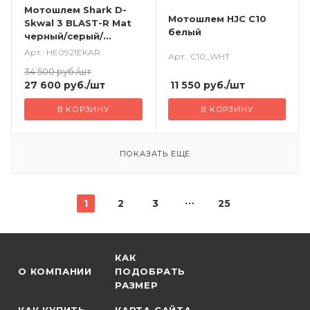
Мотошлем Shark D-
Мотошлем HJC C10
Skwal 3 BLAST-R Mat
белый
черный/серый/
красный
Арт.: HE0921EKAR
Арт.: C10_WHT
34 500
руб.
/шт
11 550
руб.
/шт
27 600
руб.
/шт
В КОРЗИНУ
В КОРЗИНУ
ПОКАЗАТЬ ЕЩЕ
1
2
3
25
КАК
О КОМПАНИИ
ПОДОБРАТЬ
РАЗМЕР