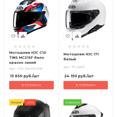
Мотошлем HJC C10
Мотошлем HJC I71
TINS MC21SF бело
белый
красно синий
Арт.: I71_WHT
Арт.: C10_TIN-MC21SF
24 150
руб.
/шт
13 650
руб.
/шт
В КОРЗИНУ
В КОРЗИНУ
Акция
-20%
Новинка