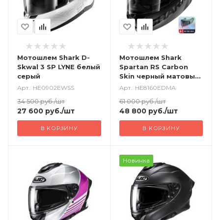
Мотошлем Shark D-
Мотошлем Shark
Skwal 3 SP LYNE белый
Spartan RS Carbon
серый
Skin черный матовый
+ визор
Арт.: HE0902EWSS
Арт.: HE8160EDMA
34 500
руб.
/шт
61 000
руб.
/шт
27 600
руб.
/шт
48 800
руб.
/шт
В КОРЗИНУ
В КОРЗИНУ
Новинка