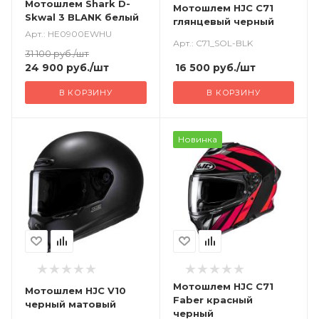
Мотошлем Shark D-
Мотошлем HJC C71
Skwal 3 BLANK белый
глянцевый черный
Арт.: HE0900EWHU
Арт.: C71_SOL-BLK
31 100
руб.
/шт
16 500
руб.
/шт
24 900
руб.
/шт
В КОРЗИНУ
В КОРЗИНУ
Новинка
Мотошлем HJC C71
Мотошлем HJC V10
Faber красный
черный матовый
черный