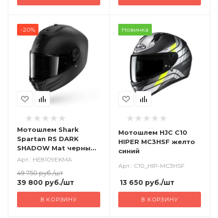
-20%
Новинка
Мотошлем Shark
Мотошлем HJC C10
Spartan RS DARK
HIPER MC3HSF желто
SHADOW Mat черный
синий
матовый + визор
Арт.: HE8109EKMA
Арт.: C10_HIP-MC3HSF
49 750
руб.
/шт
13 650
руб.
/шт
39 800
руб.
/шт
В КОРЗИНУ
В КОРЗИНУ