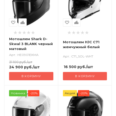
Мотошлем Shark D-
Мотошлем HJC C71
Skwal 3 BLANK черный
жемчужный белый
матовый
Арт.: HE0901EKMA
Арт.: C71_SOL-WHT
31 100
руб.
/шт
16 500
руб.
/шт
24 900
руб.
/шт
В КОРЗИНУ
В КОРЗИНУ
Новинка
-20%
Акция
-20%