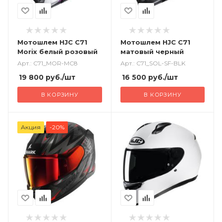
Мотошлем HJC C71
Мотошлем HJC C71
Morix белый розовый
матовый черный
Арт.: C71_MOR-MC8
Арт.: C71_SOL-SF-BLK
19 800
руб.
/шт
16 500
руб.
/шт
В КОРЗИНУ
В КОРЗИНУ
Акция
-20%