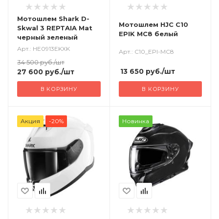
Мотошлем Shark D-
Мотошлем HJC C10
Skwal 3 REPTAIA Mat
EPIK MC8 белый
черный зеленый
Арт.: HE0913EKXK
Арт.: C10_EPI-MC8
34 500
руб.
/шт
13 650
руб.
/шт
27 600
руб.
/шт
В КОРЗИНУ
В КОРЗИНУ
Акция
-20%
Новинка