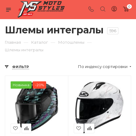
0
Шлемы интегралы
596
—
—
—
Главная
Каталог
Мотошлемы
Шлемы интегралы
По индексу сортировки
ФИЛЬТР
Новинка
-20%