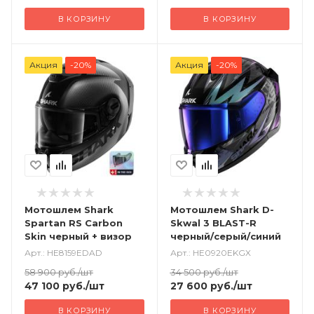
В КОРЗИНУ
В КОРЗИНУ
Акция
-20%
Акция
-20%
Мотошлем Shark
Мотошлем Shark D-
Spartan RS Carbon
Skwal 3 BLAST-R
Skin черный + визор
черный/серый/синий
Арт.: HE8159EDAD
Арт.: HE0920EKGX
58 900
руб.
/шт
34 500
руб.
/шт
47 100
руб.
/шт
27 600
руб.
/шт
В КОРЗИНУ
В КОРЗИНУ