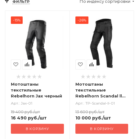
По индексу сортировки
ФИЛЬТР
-15%
-26%
Мотоштаны
Мотоштаны
текстильные
текстильные
Rebelhorn Jax черный
Rebelhorn Scandal ll
черный
Арт.: Jax-01
Арт.: TP-Scandal-ll-01
19 400
руб.
/шт
13 600
руб.
/шт
16 490
руб.
/шт
10 000
руб.
/шт
В КОРЗИНУ
В КОРЗИНУ