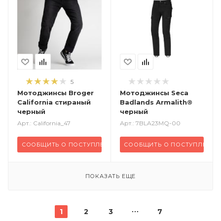
5
Мотоджинсы Broger
Мотоджинсы Seca
California стираный
Badlands Armalith®
черный
черный
Арт.: California_47
Арт.: 7BLA23MQ-00
СООБЩИТЬ О ПОСТУПЛЕНИИ
СООБЩИТЬ О ПОСТУПЛЕНИИ
ПОКАЗАТЬ ЕЩЕ
1
2
3
7