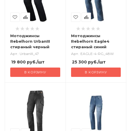
Мотоджинсы
Мотоджинсы
Rebelhorn UrbanIII
Rebelhorn Eagle4
стираный черный
стираный синий
Арт.: UrbanIII_47
Арт.: EAGLE-4-RG_48W
19 800
руб.
/шт
25 300
руб.
/шт
В КОРЗИНУ
В КОРЗИНУ