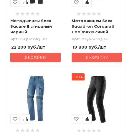
Мотоджинсы Seca
Мотоджинсы Seca
Square ll стираный
Squadron Cordura®
черный
Coolmax® синий
Арт.: 7SQU25MQ-00
Арт.: 7SQA24MQ-40
22 200
руб.
/шт
19 800
руб.
/шт
В КОРЗИНУ
В КОРЗИНУ
-30%