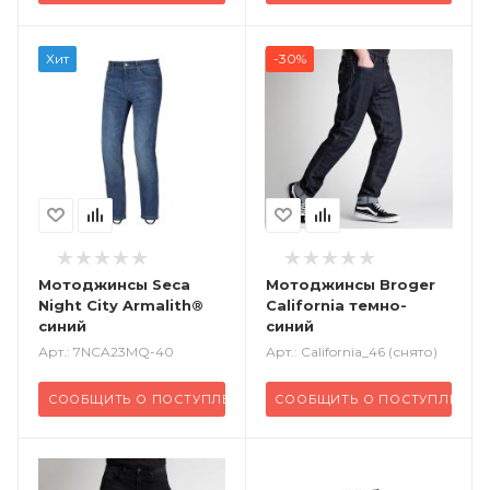
Хит
-30%
Мотоджинсы Seca
Мотоджинсы Broger
Night City Armalith®
California темно-
синий
синий
Арт.: 7NCA23MQ-40
Арт.: California_46 (снято)
СООБЩИТЬ О ПОСТУПЛЕНИИ
СООБЩИТЬ О ПОСТУПЛЕНИИ