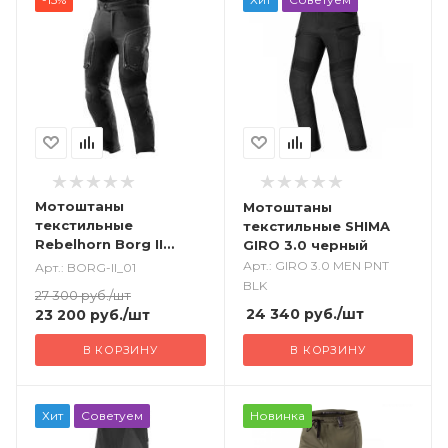
Мотоштаны
Мотоштаны
текстильные
текстильные SHIMA
Rebelhorn Borg II
GIRO 3.0 черный
черный
Арт.: GIRO 3.0 MEN PNT
Арт.: BORG-II_01
BLK
27 300
руб.
/шт
24 340
руб.
/шт
23 200
руб.
/шт
В КОРЗИНУ
В КОРЗИНУ
Хит
Советуем
Новинка