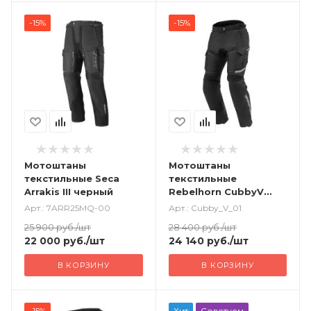
-15%
-15%
Мотоштаны
Мотоштаны
текстильные Seca
текстильные
Arrakis III черный
Rebelhorn CubbyV
черный
Арт.: 7ARR25MQ-00
Арт.: Cubby_V_01
25 900
руб.
/шт
28 400
руб.
/шт
22 000
руб.
/шт
24 140
руб.
/шт
В КОРЗИНУ
В КОРЗИНУ
-15%
Хит
Советуем