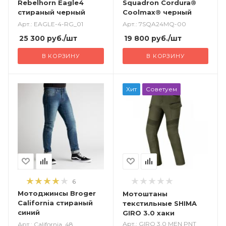
Rebelhorn Eagle4
Squadron Cordura®
стираный черный
Coolmax® черный
Арт.: EAGLE-4-RG_01
Арт.: 7SQA24MQ-00
25 300
руб.
/шт
19 800
руб.
/шт
В КОРЗИНУ
В КОРЗИНУ
Хит
Советуем
6
Мотоджинсы Broger
Мотоштаны
California стираный
текстильные SHIMA
синий
GIRO 3.0 хаки
Арт.: GIRO 3.0 MEN PNT
Арт.: California_48