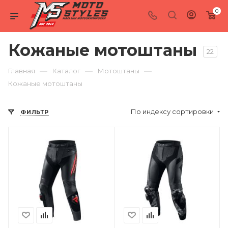
0
Кожаные мотоштаны
22
—
—
—
Главная
Каталог
Мотоштаны
Кожаные мотоштаны
По индексу сортировки
ФИЛЬТР