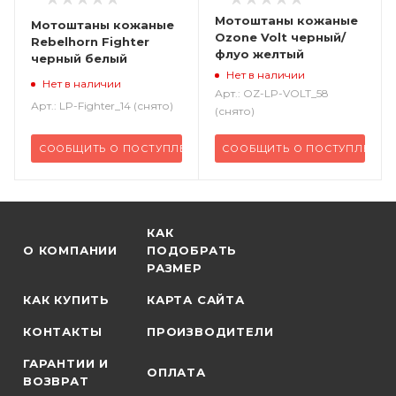
Мотоштаны кожаные
Мотоштаны кожаные
Ozone Volt черный/
Rebelhorn Fighter
флуо желтый
черный белый
Нет в наличии
Нет в наличии
Арт.: OZ-LP-VOLT_58
Арт.: LP-Fighter_14 (снято)
(снято)
СООБЩИТЬ О ПОСТУПЛЕНИИ
СООБЩИТЬ О ПОСТУПЛЕНИИ
КАК
О КОМПАНИИ
ПОДОБРАТЬ
РАЗМЕР
КАК КУПИТЬ
КАРТА САЙТА
КОНТАКТЫ
ПРОИЗВОДИТЕЛИ
ГАРАНТИИ И
ОПЛАТА
ВОЗВРАТ