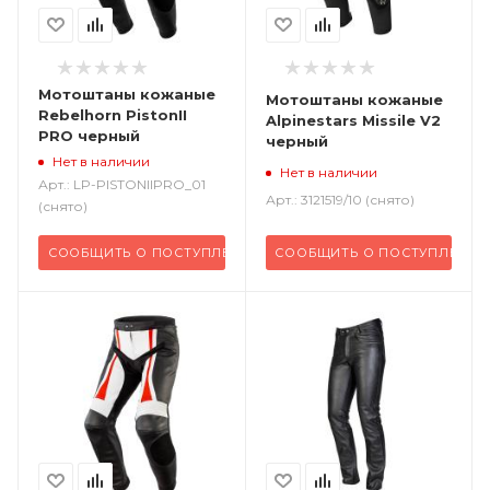
Мотоштаны кожаные
Мотоштаны кожаные
Rebelhorn PistonII
Alpinestars Missile V2
PRO черный
черный
Нет в наличии
Нет в наличии
Арт.: LP-PISTONIIPRO_01
Арт.: 3121519/10 (снято)
(снято)
СООБЩИТЬ О ПОСТУПЛЕНИИ
СООБЩИТЬ О ПОСТУПЛЕНИИ