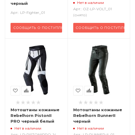
Нет в наличии
черный
Арт.: OZ-LP-VOLT_01
Арт.: LP-Fighter_01
(снято)
СООБЩИТЬ О ПОСТУПЛЕНИИ
СООБЩИТЬ О ПОСТУПЛЕНИИ
Мотоштаны кожаные
Мотоштаны кожаные
Rebelhorn PistonII
Rebelhorn RunnerII
PRO черный белый
черный
Нет в наличии
Нет в наличии
Арт.: LP-PISTONIIPRO_14
Арт.: LP-RUNNER-II_01