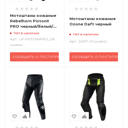
Мотоштаны кожаные
Мотоштаны кожаные
Rebelhorn PistonII
Ozone Daft черный
PRO черный/белый/
красный
Нет в наличии
Нет в наличии
Арт.: LP-PISTONIIPRO_06
Арт.: DAFT-01 (снято)
(снято)
СООБЩИТЬ О ПОСТУПЛЕНИИ
СООБЩИТЬ О ПОСТУПЛЕНИИ