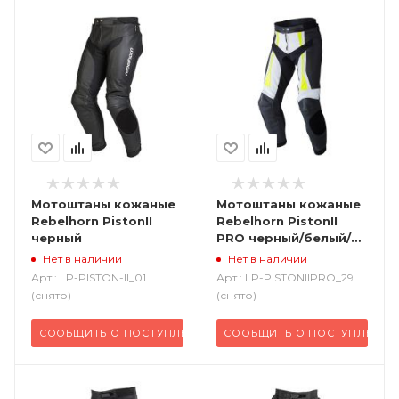
Мотоштаны кожаные
Мотоштаны кожаные
Rebelhorn PistonII
Rebelhorn PistonII
черный
PRO черный/белый/
флуо желтый
Нет в наличии
Нет в наличии
Арт.: LP-PISTON-II_01
Арт.: LP-PISTONIIPRO_29
(снято)
(снято)
СООБЩИТЬ О ПОСТУПЛЕНИИ
СООБЩИТЬ О ПОСТУПЛЕНИИ