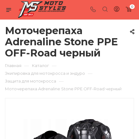
0
Моточерепаха
Adrenaline Stone PPE
OFF-Road черный
—
—
Главная
Каталог
—
Экипировка для мотокросса и эндуро
—
Защита для мотокросса
Моточерепаха Adrenaline Stone PPE OFF-Road черный