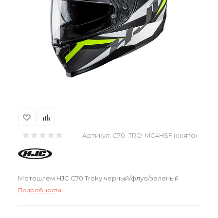
Артикул:
C70_TRO-MC4HSF (снято)
Мотошлем HJC C70 Troky черный/флуо/зеленый
Подробности