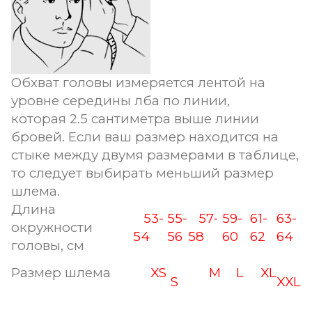
Обхват головы измеряется лентой на
уровне середины лба по линии,
которая 2.5 сантиметра выше линии
бровей. Если ваш размер находится на
стыке между двумя размерами в таблице,
то следует выбирать меньший размер
шлема.
Длина
53-
55-
57-
59-
61-
63-
окружности
54
56
58
60
62
64
головы, см
Размер шлема
XS
M
L
XL
S
XXL