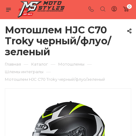
0
Мотошлем HJC C70
Troky черный/флуо/
зеленый
—
—
—
Главная
Каталог
Мотошлемы
—
Шлемы интегралы
Мотошлем HJC C70 Troky черный/флуо/зеленый