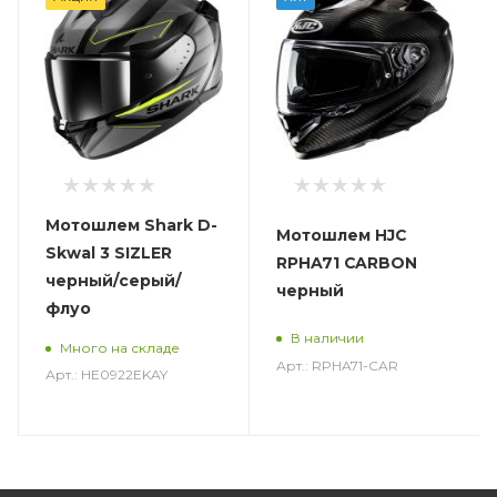
Мотошлем Shark D-
Мотошлем HJC
Skwal 3 SIZLER
RPHA71 CARBON
черный/серый/
черный
флуо
В наличии
Много на складе
Арт.: RPHA71-CAR
Арт.: HE0922EKAY