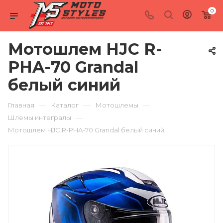
0
Мотошлем HJC R-
PHA-70 Grandal
белый синий
—
—
—
Главная
Каталог
Мотошлемы
—
Шлемы интегралы
Мотошлем HJC R-PHA-70 Grandal белый синий