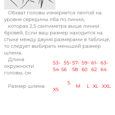
Обхват головы измеряется лентой на
уровне середины лба по линии,
которая 2.5 сантиметра выше линии
бровей. Если ваш размер находится на
стыке между двумя размерами в таблице,
то следует выбирать меньший размер
шлема.
Длина
53-
55-
57-
59-
61-
63-
окружности
54
56
58
60
62
64
головы, см
S
Размер шлема
M
L
XL
XXL
XS