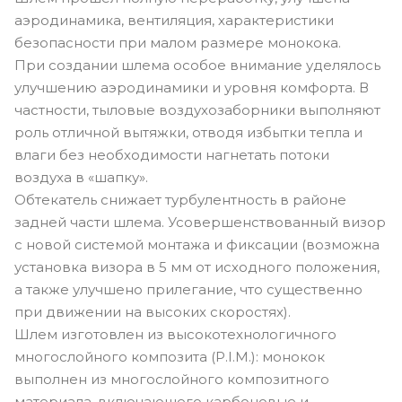
аэродинамика, вентиляция, характеристики
безопасности при малом размере монокока.
При создании шлема особое внимание уделялось
улучшению аэродинамики и уровня комфорта. В
частности, тыловые воздухозаборники выполняют
роль отличной вытяжки, отводя избытки тепла и
влаги без необходимости нагнетать потоки
воздуха в «шапку».
Обтекатель снижает турбулентность в районе
задней части шлема. Усовершенствованный визор
с новой системой монтажа и фиксации (возможна
установка визора в 5 мм от исходного положения,
а также улучшено прилегание, что существенно
при движении на высоких скоростях).
Шлем изготовлен из высокотехнологичного
многослойного композита (P.I.M.): монокок
выполнен из многослойного композитного
материала, включающего карбоновые и