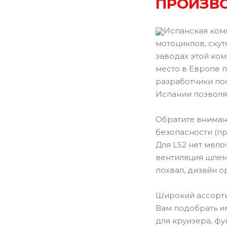
ПРОИЗВО
Испанская ком
мотоциклов, ску
заводах этой ко
место в Европе 
разработчики пос
Испании позволя
Обратите внимани
безопасности (пр
Для LS2 нет мел
вентиляция шлем
похвал, дизайн о
Широкий ассорти
Вам подобрать им
для круизера, ф