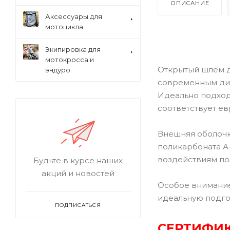
ОПИСАНИЕ
Аксессуары для
мотоцикла
Экипировка для
мотокросса и
Открытый шлем дл
эндуро
современным диз
Идеально подход
соответствует е
Внешняя оболочк
поликарбоната А
воздействиям по
Будьте в курсе наших
акций и новостей
Особое внимание
идеальную подго
ПОДПИСАТЬСЯ
СЕРТИФИК