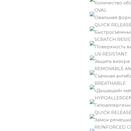
Количество обо
OVAL
Овальная форм
QUICK RELEASE
Быстросъёмный
SCRATCH RESIS
Поверхность ви
UV RESISTANT
Защита визора 
REMOVABLE A
Съёмная антиб
BREATHABLE
«Дышащий» мат
HYPOALLERGE
Гипоаллергенн
QUICK RELEASE
Замок ремешка
REINFORCED C