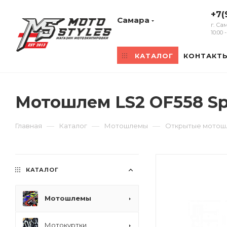
+7(
Самара
г. Са
10:00
КАТАЛОГ
КОНТАКТ
Мотошлем LS2 OF558 S
—
—
—
Главная
Каталог
Мотошлемы
Открытые мото
КАТАЛОГ
Мотошлемы
Мотокуртки