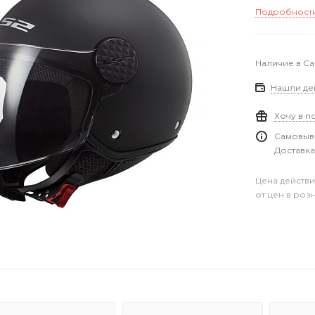
Подробност
Наличие в С
Нашли де
Хочу в п
Самовыво
Доставка
Цена действи
от цен в роз