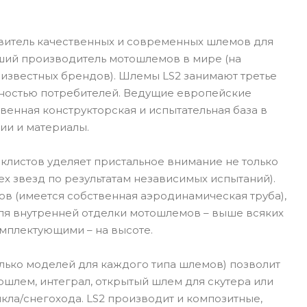
овитель качественных и современных шлемов для
йший производитель мотошлемов в мире (на
 известных брендов). Шлемы LS2 занимают третье
рностью потребителей. Ведущие европейские
венная конструкторская и испытательная база в
ии и материалы.
иклистов уделяет пристальное внимание не только
х звезд по результатам независимых испытаний).
в (имеется собственная аэродинамическая труба),
для внутренней отделки мотошлемов – выше всяких
омплектующими – на высоте.
лько моделей для каждого типа шлемов) позволит
ошлем, интеграл, открытый шлем для скутера или
ла/снегохода. LS2 производит и композитные,