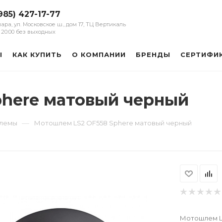
985) 427-17-77
мара, ул. Московское ш., дом 17, ТЦ Вертикаль
 - 20:00 без выходных
Ы
КАК КУПИТЬ
О КОМПАНИИ
БРЕНДЫ
СЕРТИФИ
phere матовый черный
—
шлемы
Мотошлем LS2 OF558 Sphere матовый черный
Мотошлем L