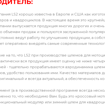
ДИТЕЛЬ:
пания LS2 хорошо известна в Европе и США как изгот
теров и квадроциклов. В настоящее время это крупне
мпании выпускается продукция многих дорогих и очень
по объемам продаж и пользуются заслуженной популя
тоянно ведут работу по улучшению продукции, а собст
ет оперативно внедрять самые современные технолог
е на то, что LS2 при производстве шлемов для мотоц
актически вся продукция имеет оценку не ниже четыре
очей - тщательно прорабатываются аэродинамика шлемо
ов, удобство пользования ими. Качество материалов 
ригинальный и всегда актуальный, а обеспеченность к
мент (а в производственной программе всегда неско
енно то, что необходимо Вам. Будь это кроссовый мот
ункциональный модуляр или зимний шлем для квадроцик