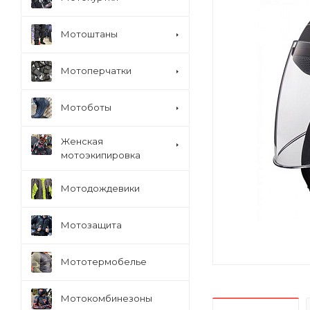
Мотоштаны
Мотоперчатки
Мотоботы
Женская
мотоэкипировка
Мотодождевики
Мотозащита
Мототермобелье
Мотокомбинезоны