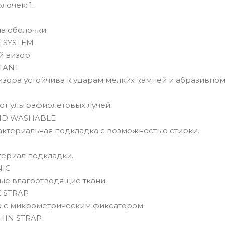
лочек: 1.
а оболочки.
 SYSTEM
 визор.
TANT
зора устойчива к ударам мелких камней и абразивном
от ультрафиолетовых лучей.
ND WASHABLE
актериальная подкладка с возможностью стирки.
ериал подкладки.
NIC
ые влагоотводящие ткани.
 STRAP
 с микрометрическим фиксатором.
HIN STRAP