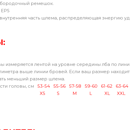
дбородочный ремешок.
 EPS
внутренняя часть шлема, распределяющая энергию уд
:
 измеряется лентой на уровне середины лба по лини
нтиметра выше линии бровей. Если ваш размер находит
ать меньший размер шлема.
сти головы, см
53-54
55-56
57-58
59-60
61-62
63-64
XS
S
M
L
XL
XXL