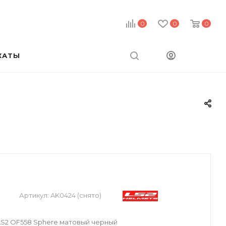
0
0
0
КАТЫ
Артикул:
AK0424 (снято)
S2 OF558 Sphere матовый черный