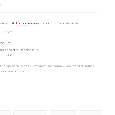
и
амаре
Снято с производства
Нет в наличии
шевле?
одарок
з сегодня - бесплатно
 - 500 ₽
тельна только для интернет-магазина и может отличаться
ничных магазинах