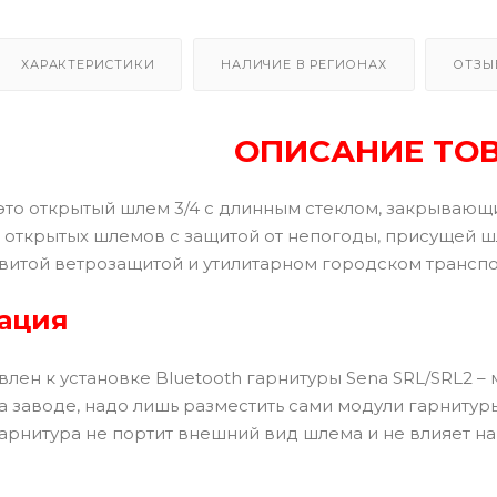
ХАРАКТЕРИСТИКИ
НАЛИЧИЕ В РЕГИОНАХ
ОТЗЫ
ОПИСАНИЕ ТО
I – это открытый шлем 3/4 с длинным стеклом, закрыва
 открытых шлемов с защитой от непогоды, присущей шл
звитой ветрозащитой и утилитарном городском транспо
ация
лен к установке Bluetooth гарнитуры Sena SRL/SRL2 –
а заводе, надо лишь разместить сами модули гарнитур
арнитура не портит внешний вид шлема и не влияет на