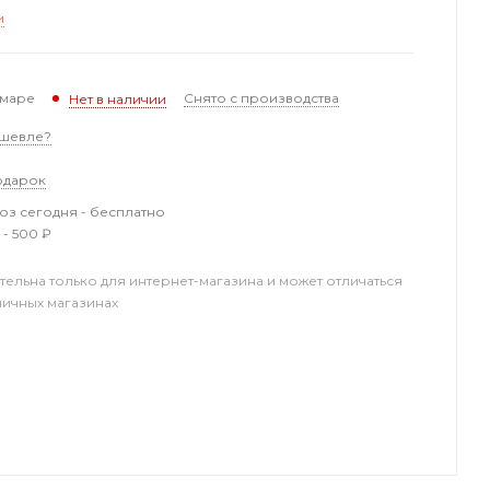
и
амаре
Снято с производства
Нет в наличии
шевле?
одарок
з сегодня - бесплатно
 - 500 ₽
тельна только для интернет-магазина и может отличаться
ничных магазинах