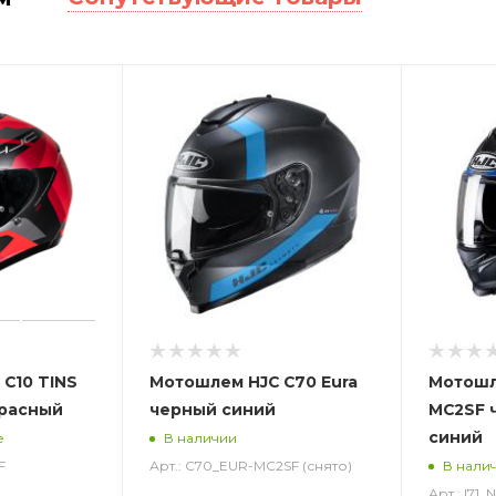
C10 TINS
Мотошлем HJC C70 Eura
Мотошле
красный
черный синий
MC2SF 
синий
е
В наличии
F
Арт.: C70_EUR-MC2SF (снято)
В нали
Арт.: I71