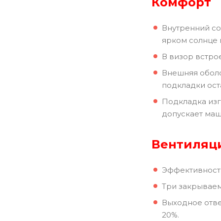
Комфорт
Внутренний со
ярком солнце 
В визор встро
Внешняя оболо
подкладки ост
Подкладка изг
допускает маш
Вентиляц
Эффективность
Три закрываем
Выходное отве
20%.