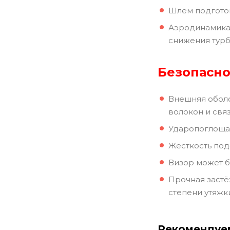
Шлем подготов
Аэродинамика 
снижения турб
Безопасно
Внешняя оболо
волокон и свя
Ударопоглощаю
Жёсткость под
Визор может б
Прочная застё
степени утяжк
Рекомендуе