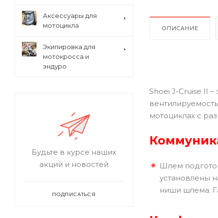
Аксессуары для
мотоцикла
ОПИСАНИЕ
Экипировка для
мотокросса и
эндуро
Shoei J-Cruise I
вентилируемость
мотоциклах с ра
Коммуник
Будьте в курсе наших
акций и новостей
Шлем подготов
установлены н
ниши шлема. Г
ПОДПИСАТЬСЯ