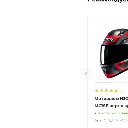
1
Мотошлем HJC 
MC1SF черно 
Много на склад
Арт.: C10_TIN-MC1S