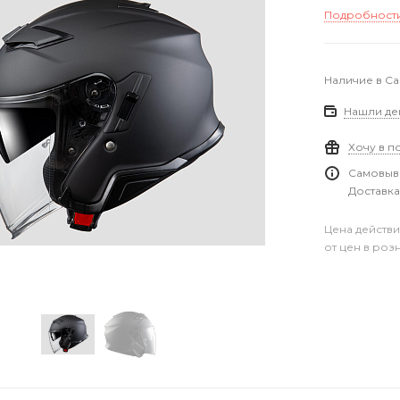
Подробност
Наличие в С
Нашли де
Хочу в п
Самовыво
Доставка
Цена действи
от цен в роз