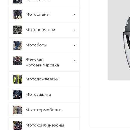
Мотоштаны
Мотоперчатки
Мотоботы
Женская
мотоэкипировка
Мотодождевики
Мотозащита
Мототермобелье
Мотокомбинезоны