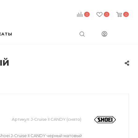
0
0
0
КАТЫ
ый
Артикул:
J-Cruise II CANDY (снято)
oei J-Cruise II CANDY черный матовый