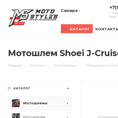
+7(
Самара
г. Са
10:00
КАТАЛОГ
КОНТАКТ
Мотошлем Shoei J-Crui
—
—
—
Главная
Каталог
Мотошлемы
Открытые мото
КАТАЛОГ
Мотошлемы
Мотокуртки