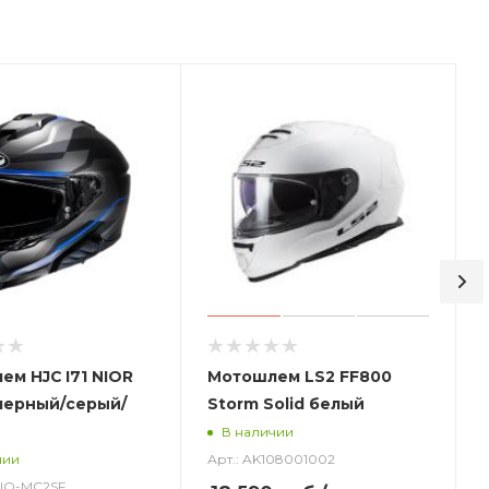
м HJC I71 NIOR
Мотошлем LS2 FF800
черный/серый/
Storm Solid белый
В наличии
Арт.: AK108001002
чии
_NIO-MC2SF