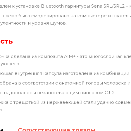
лен к установке Bluetooth гарнитуры Sena SRL/SRL2 –
шлема была смоделирована на компьютере и тщатель
улентности и уровня шумов.
сть
чка сделана из композита AIM+ - это многослойная кл
зующего.
щая внутренняя капсула изготовлена из комбинации п
обрана в соответствии с анатомией головы человека и 
ыть дополнены незапотевающим пинлоком CJ-2.
жка с трещоткой из нержавеющей стали удачно совмещ
и.
Сопутствующие товары
м