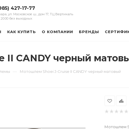
985) 427-17-77
мара, ул. Московское ш., дом 17, ТЦ Вертикаль
 - 20:00 без выходных
Ы
КАК КУПИТЬ
О КОМПАНИИ
БРЕНДЫ
СЕРТИФИ
se II CANDY черный матов
—
шлемы
Мотошлем Shoei J-Cruise II CANDY черный матовый
Мотошлем Sh