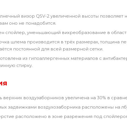
лнечный визор QSV-2 увеличенной высоты позволяет не
вам оно не понадобится.
ен спойлер, уменьшающий вихреобразование в област
чка шлема производится в трёх размерах, толщина пе
аётся постоянной для всей размерной сетки.
отовлена из гипоаллергенных материалов с антибакте
инную стирку.
ия
 верхних воздузаборников увеличена на 30% в сравн
ых задвижками воздухозаборника расположены на лб
рстие расположено в зоне разрежения под спойлером 