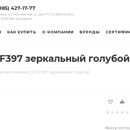
985) 427-17-77
мара, ул. Московское ш., дом 17, ТЦ Вертикаль
 - 20:00 без выходных
Ы
КАК КУПИТЬ
О КОМПАНИИ
БРЕНДЫ
СЕРТИФИ
F397 зеркальный голубой
ор мотошлема LS2 FF397 зеркальный голубой
Визор мотош