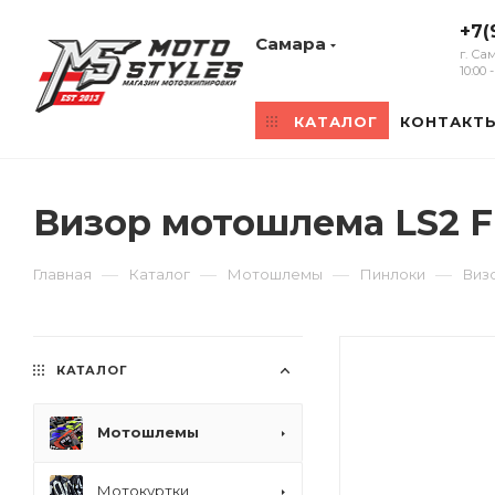
+7(
Самара
г. Са
10:00
КАТАЛОГ
КОНТАКТ
Визор мотошлема LS2 F
—
—
—
—
Главная
Каталог
Мотошлемы
Пинлоки
Виз
КАТАЛОГ
Мотошлемы
Мотокуртки