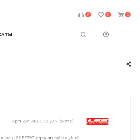
0
0
0
КАТЫ
Артикул:
AK800012917 (снято)
лема LS2 FF397 зеркальный голубой