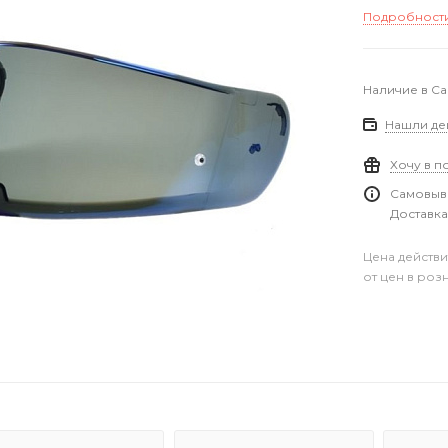
Подробност
Наличие в С
Нашли де
Хочу в п
Самовыво
Доставка
Цена действи
от цен в роз