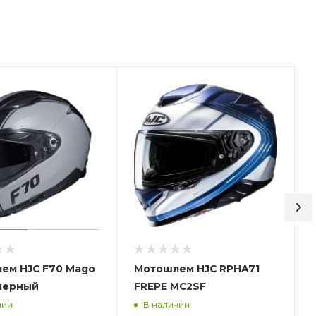
ем HJC F70 Mago
Мотошлем HJC RPHA71
черный
FREPE MC2SF
чии
В наличии