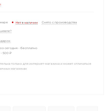
и
амаре
Снято с производства
Нет в наличии
шевле?
одарок
з сегодня - бесплатно
 - 500 ₽
тельна только для интернет-магазина и может отличаться
ничных магазинах