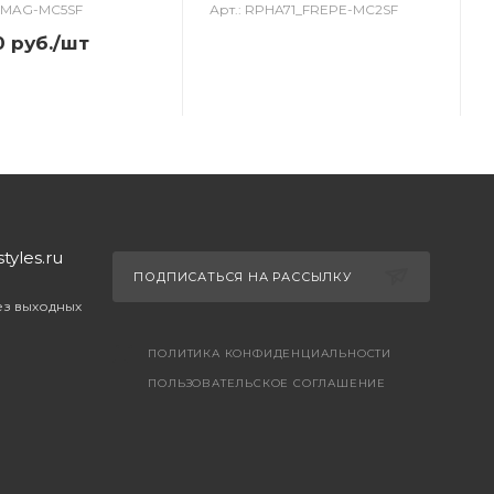
0_MAG-MC5SF
Арт.: RPHA71_FREPE-MC2SF
0
руб.
/шт
yles.ru
ПОДПИСАТЬСЯ НА РАССЫЛКУ
без выходных
ПОЛИТИКА КОНФИДЕНЦИАЛЬНОСТИ
ПОЛЬЗОВАТЕЛЬСКОЕ СОГЛАШЕНИЕ