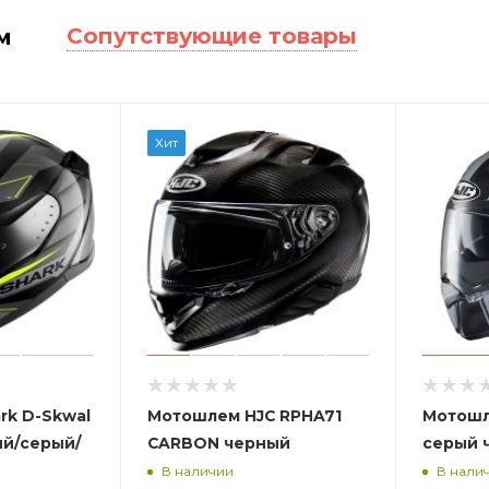
Сопутствующие товары
м
Хит
rk D-Skwal
Мотошлем HJC RPHA71
Мотошл
ый/серый/
CARBON черный
серый 
В наличии
В нали