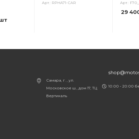
Арт.: RPHA71-CAR
Арт.: F7
29 40
/шт
shop@motost
Самара, г. , ул.
10:00 - 20:00 
Московское ш., дом 17, ТЦ
Вертикаль