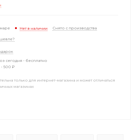
и
амаре
Снято с производства
Нет в наличии
шевле?
одарок
з сегодня - бесплатно
 - 500 ₽
тельна только для интернет-магазина и может отличаться
ничных магазинах