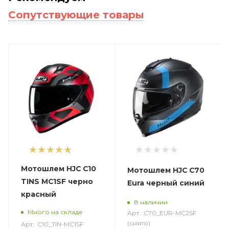
Сопутствующие товары
1
Мотошлем HJC C10
Мотошлем HJC C70
TINS MC1SF черно
Eura черный синий
красный
В наличии
Много на складе
Арт.: C70_EUR-MC2SF
(снято)
Арт.: C10_TIN-MC1SF