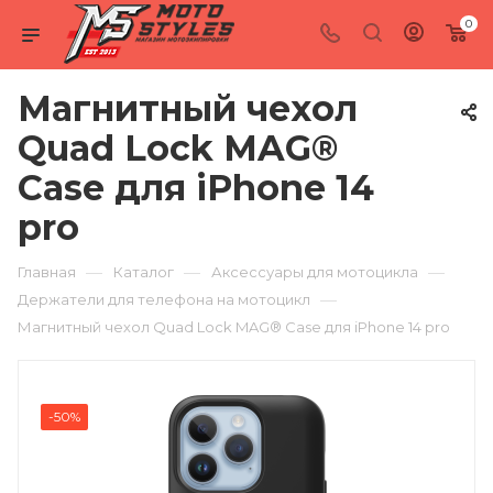
0
Магнитный чехол
Quad Lock MAG®
Case для iPhone 14
pro
—
—
—
Главная
Каталог
Аксессуары для мотоцикла
—
Держатели для телефона на мотоцикл
Магнитный чехол Quad Lock MAG® Case для iPhone 14 pro
-50%