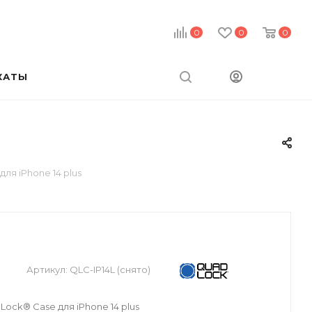
0
0
0
КАТЫ
ля iPhone 14 plus
Артикул:
QLC-IP14L (снято)
ock® Case для iPhone 14 plus