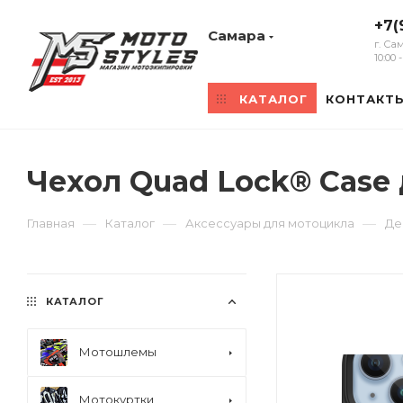
+7(
Самара
г. Са
10:00
КАТАЛОГ
КОНТАКТ
Чехол Quad Lock® Case 
—
—
—
Главная
Каталог
Аксессуары для мотоцикла
Де
КАТАЛОГ
Мотошлемы
Мотокуртки