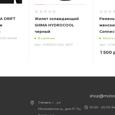
A DRIFT
Жилет охлаждающий
Ремень
и
SHIMA HYDROCOOL
женски
черный
Connec
е
HOOD KHAKI
В наличии
Много 
Арт.: HYDROCOOL VEST
Арт.: CO
1 500
р
shop@motost
Самара, г. , ул.
10:00 - 20:00 
Московское ш., дом 17, ТЦ