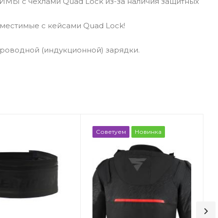
МЫ с чехлами Quad Lock из-за наличия защитных
местимые с кейсами Quad Lock!
проводной (индукционной) зарядки.
Советуем
Новинка