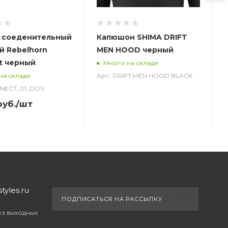
 соеденительный
Капюшон SHIMA DRIFT
й Rebelhorn
MEN HOOD черный
t черный
Много на складе
Арт.: DRIFT MEN HOOD BLACK
на складе
NNECT_01_DOS
уб.
/шт
yles.ru
ПОДПИСАТЬСЯ НА РАССЫЛКУ
без выходных