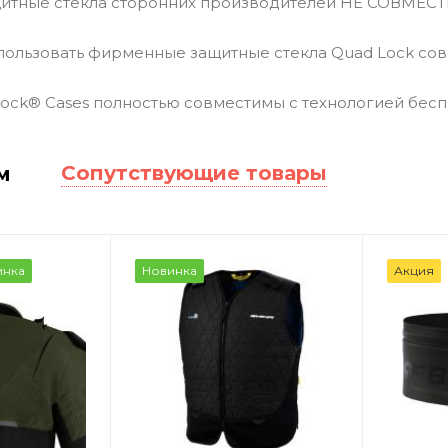
итные стекла сторонних производителей НЕ СОВМЕСТИ
ользовать фирменные защитные стекла Quad Lock сов
Lock® Cases полностью совместимы с технологией бес
Сопутствующие товары
м
инка
Новинка
Акция