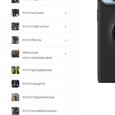
Мотоштаны
Мотоперчатки
Мотоботы
Женская
мотоэкипировка
Мотодождевики
Мотозащита
Мототермобелье
Мотокомбинезоны