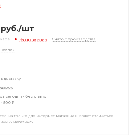
и
руб.
/шт
амаре
Снято с производства
Нет в наличии
шевле?
ть доставку
одарок
з сегодня - бесплатно
 - 500 ₽
тельна только для интернет-магазина и может отличаться
ничных магазинах