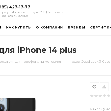
985) 427-17-77
мара, ул. Московское ш., дом 17, ТЦ Вертикаль
 - 20:00 без выходных
Ы
КАК КУПИТЬ
О КОМПАНИИ
БРЕНДЫ
СЕРТИФИ
для iPhone 14 plus
—
ржатели для телефона на мотоцикл
Чехол Quad Lock® Case д
Чехол Quad L