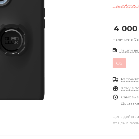
Подробност
4 000
Наличие в С
Нашли де
OS
Рассчита
Хочу в п
Самовыво
Доставка
Цена действи
от цен в роз