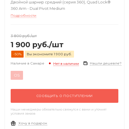
Двойной шарнир средний (серия 360), Quad Lock®
360 Arm - Dual Pivot Medium
Подробности
3 800
руб.
/шт
1 900
руб.
/шт
-50%
Вы экономите 1 900 руб.
Наличие в Самаре
Нашли дешевле?
Нет в наличии
OS
СООБЩИТЬ О ПОСТУПЛЕНИИ
Наши менеджеры обязательно свяжутся с вами и уточнят
условия заказа
Хочу в подарок