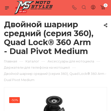
0
Двойной шарнир
средний (серия 360),
Quad Lock® 360 Arm
- Dual Pivot Medium
—
—
—
Главная
Каталог
Аксессуары для мотоцикла
—
Держатели для телефона на мотоцикл
Двойной шарнир средний (серия 360), Quad Lock® 360 Arm -
Dual Pivot Medium
-50%