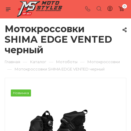
0
Мотокроссовки
SHIMA EDGE VENTED
черный
—
—
—
Главная
Каталог
Мотоботы
Мотокроссовки
—
Мотокроссовки SHIMA EDGE VENTED черный
Новинка