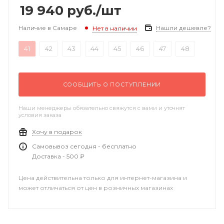
19 940
руб.
/шт
Наличие в Самаре
Нашли дешевле?
Нет в наличии
41
42
43
44
45
46
47
48
СООБЩИТЬ О ПОСТУПЛЕНИИ
Наши менеджеры обязательно свяжутся с вами и уточнят
условия заказа
Хочу в подарок
Самовывоз сегодня - бесплатно
Доставка - 500 ₽
Цена действительна только для интернет-магазина и
может отличаться от цен в розничных магазинах