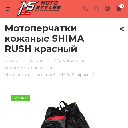
0
Мотоперчатки
кожаные SHIMA
RUSH красный
—
—
—
Главная
Каталог
Мотоперчатки
—
Кожаные мотоперчатки
Мотоперчатки кожаные SHIMA RUSH красный
Новинка