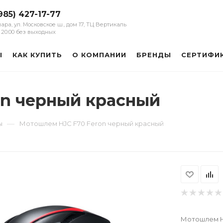
985) 427-17-77
мара, ул. Московское ш., дом 17, ТЦ Вертикаль
 - 20:00 без выходных
Ы
КАК КУПИТЬ
О КОМПАНИИ
БРЕНДЫ
СЕРТИФИ
on черный красный
—
ы
Мотошлем HJC F70 Feron черный красный
Мотошлем H