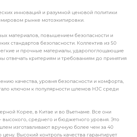
еских инноваций и разумной ценовой политики
а мировом рынке мотоэкипировки.
вых материалов, повышением безопасности и
их стандартов безопасности. Коллектив из 50
 Легкие и прочные материалы, ударопоглощающие
ны отвечать критериям и требованиям до принятия
ению качества, уровня безопасности и комфорта,
стало ключом к популярности шлемов HJC среди
рной Корее, в Китае и во Вьетнаме. Все они
 высокого, среднего и бюджетного уровня. Это
шлем изготавливают вручную более чем за 40
 цену. Высокий контроль качества гарантирует