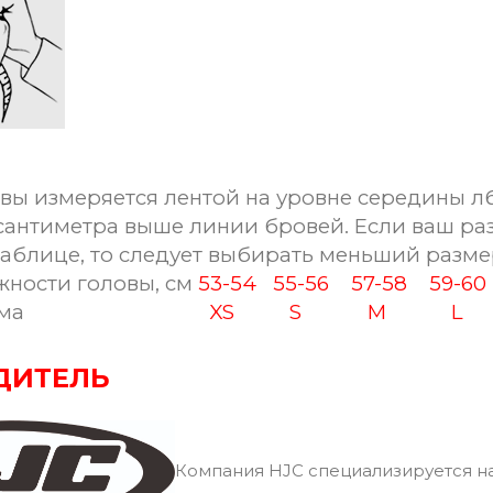
вы измеряется лентой на уровне середины лб
сантиметра выше линии бровей. Если ваш ра
таблице, то следует выбирать меньший разме
ости головы, см
53-54
55-56
57-58
59-6
ма
XS
S
M
L
ДИТЕЛЬ
Компания HJC специализируется на