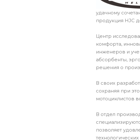
удачному сочета
продукция HJC д
Центр исследова
комфорта, иннов
инженеров и уче
абсорбенты, эрг
решения о произ
В своих разрабо
сохраняя при эт
мотоциклистов в
В отдел производ
специализируютс
позволяет удовл
технологических