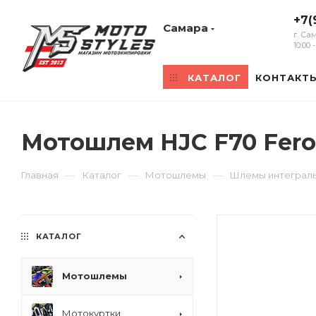
+7(
Самара
г. Са
10:00
КАТАЛОГ
КОНТАКТ
Мотошлем HJC F70 Fer
—
—
—
Главная
Каталог
Мотошлемы
Шлемы интеграл
КАТАЛОГ
Мотошлемы
Мотокуртки