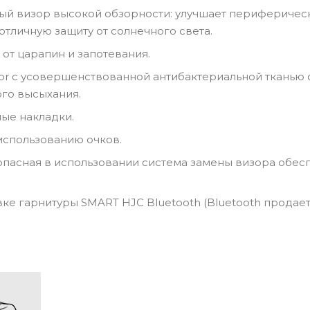
й визор высокой обзорности: улучшает периферическое
отличную защиту от солнечного света.
 от царапин и запотевания.
erior с усовершенствованной антибактериальной ткан
ого высыхания.
ые накладки.
использованию очков.
опасная в использовании система замены визора обес
вке гарнитуры SMART HJC Bluetooth (Bluetooth продает