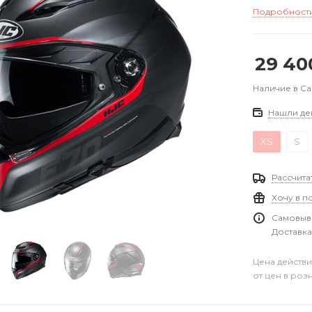
Подробност
29 40
Наличие в С
Нашли де
XS
S
Рассчита
Хочу в п
Самовыво
Доставка
Цена действи
от цен в роз