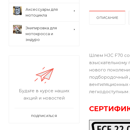
Аксессуары для
мотоцикла
ОПИСАНИЕ
Экипировка для
мотокросса и
эндуро
Шлем HJC F70 со
взыскательному 
нового поколени
подбородочный д
вентиляционных 
Будьте в курсе наших
легкодоступным 
акций и новостей
СЕРТИФИК
ПОДПИСАТЬСЯ