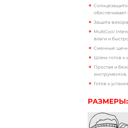
Солнцезащитны
обеспечивает 
Защита визора
MultiCool Int
влаги и быстр
Сменные щечн
Шлем готов к 
Простая и без
инструментов.
Готов к устано
РАЗМЕРЫ: