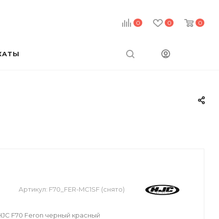
0
0
0
КАТЫ
Артикул:
F70_FER-MC1SF (снято)
JC F70 Feron черный красный