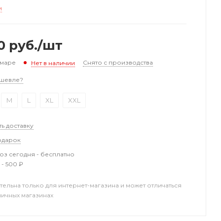
и
0
руб.
/шт
амаре
Снято с производства
Нет в наличии
шевле?
M
L
XL
XXL
ть доставку
одарок
з сегодня - бесплатно
 - 500 ₽
тельна только для интернет-магазина и может отличаться
ничных магазинах