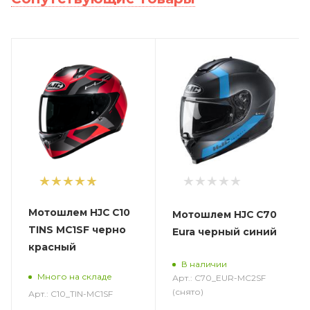
1
Мотошлем HJC C10
Мотошлем HJC C70
TINS MC1SF черно
Eura черный синий
красный
В наличии
Много на складе
Арт.: C70_EUR-MC2SF
(снято)
Арт.: C10_TIN-MC1SF