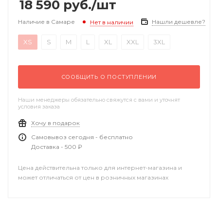
18 590
руб.
/шт
Наличие в Самаре
Нашли дешевле?
Нет в наличии
XS
S
M
L
XL
XXL
3XL
СООБЩИТЬ О ПОСТУПЛЕНИИ
Наши менеджеры обязательно свяжутся с вами и уточнят
условия заказа
Хочу в подарок
Самовывоз сегодня - бесплатно
Доставка - 500 ₽
Цена действительна только для интернет-магазина и
может отличаться от цен в розничных магазинах