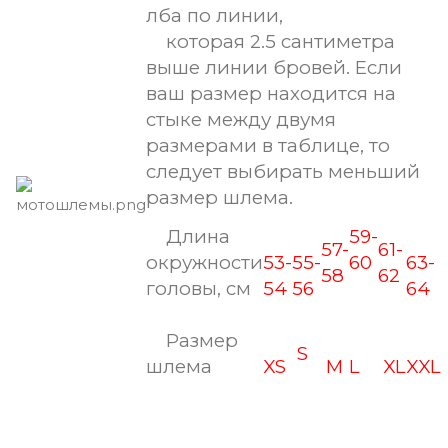
лба по линии,
которая 2.5 сантиметра
выше линии бровей. Если
ваш размер находится на
стыке между двумя
размерами в таблице, то
следует выбирать меньший
размер шлема.
Длина
59-
57-
61-
окружности
53-
55-
60
63-
58
62
головы, см
54
56
64
Размер
S
шлема
XS
M
L
XL
XX
L