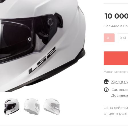
10 00
Наличие в С
XL
XXL
Наши менеджер
Хочу в п
Самовыво
Доставка
Цена действи
от цен в роз