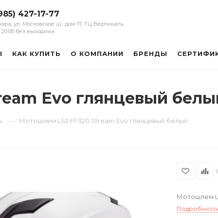
985) 427-17-77
мара, ул. Московское ш., дом 17, ТЦ Вертикаль
 - 20:00 без выходных
Ы
КАК КУПИТЬ
О КОМПАНИИ
БРЕНДЫ
СЕРТИФИ
ream Evo глянцевый белы
—
ы
Мотошлем LS2 FF320 Stream Evo глянцевый белый
Мотошлем LS
Подробност