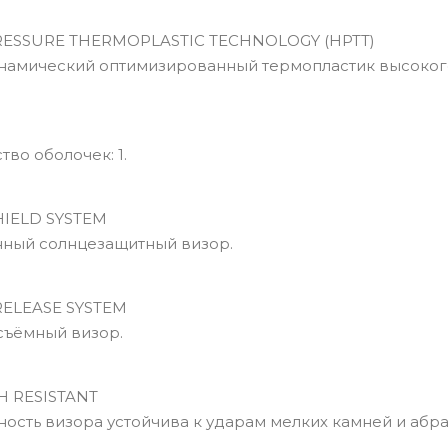
ESSURE THERMOPLASTIC TECHNOLOGY (HPTT)
мический оптимизированный термопластик высокого
во оболочек: 1.
IELD SYSTEM
ный солнцезащитный визор.
ELEASE SYSTEM
ъёмный визор.
 RESISTANT
сть визора устойчива к ударам мелких камней и абра