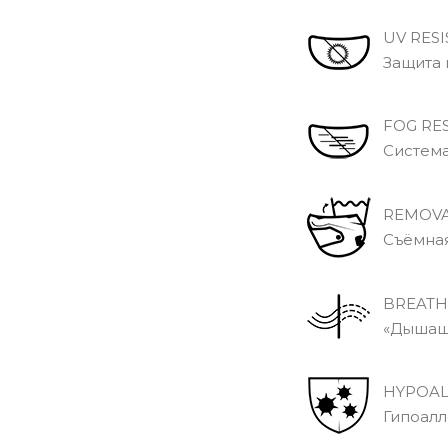
UV RESI
Защита в
FOG RES
Система 
REMOVA
Съёмная 
BREATH
«Дышащи
HYPOAL
Гипоалле