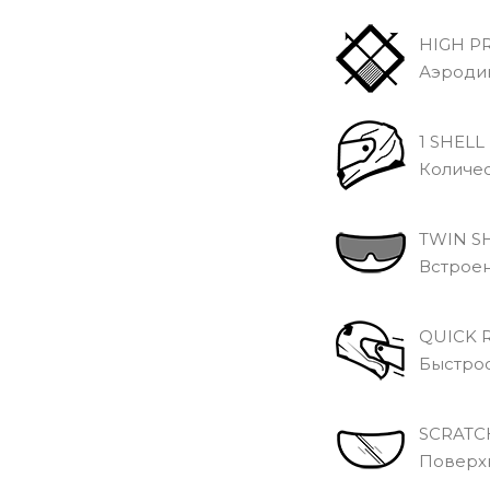
HIGH PR
Аэродина
1 SHELL
Количест
TWIN SH
Встроен
QUICK R
Быстрос
SCRATCH
Поверхно