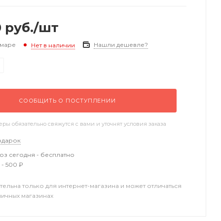
0
руб.
/шт
амаре
Нашли дешевле?
Нет в наличии
СООБЩИТЬ О ПОСТУПЛЕНИИ
ы обязательно свяжутся с вами и уточнят условия заказа
одарок
з сегодня - бесплатно
 - 500 ₽
тельна только для интернет-магазина и может отличаться
ничных магазинах