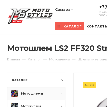
+7(
Самара
г. Са
10:00
КАТАЛОГ
КОНТАКТ
Мотошлем LS2 FF320 St
—
—
—
Главная
Каталог
Мотошлемы
Шлемы интеграл
КАТАЛОГ
Акция
Мотошлемы
Мотокуртки