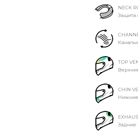
NECK R
Защита 
CHANNE
Канальны
TOP VE
Верхние
CHIN V
Нижние 
EXHAUS
Задние э