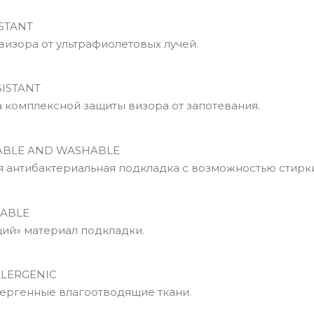
STANT
изора от ультрафиолетовых лучей.
ISTANT
комплексной защиты визора от запотевания.
BLE AND WASHABLE
антибактериальная подкладка с возможностью стирки
ABLE
й» материал подкладки.
LERGENIC
ргенные влагоотводящие ткани.