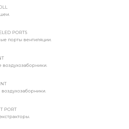
OLL
шеи.
LED PORTS
е порты вентиляции.
NT
 воздухозаборники.
ENT
воздухозаборники.
T PORT
кстракторы.