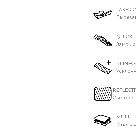
LASER C
Вырезанн
QUICK R
Замок р
REINFOR
Усиленн
REFLECTI
Световоз
MULTI-D
Многосло