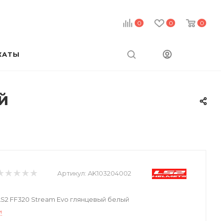
0
0
0
КАТЫ
й
Артикул:
AK103204002
2 FF320 Stream Evo глянцевый белый
и