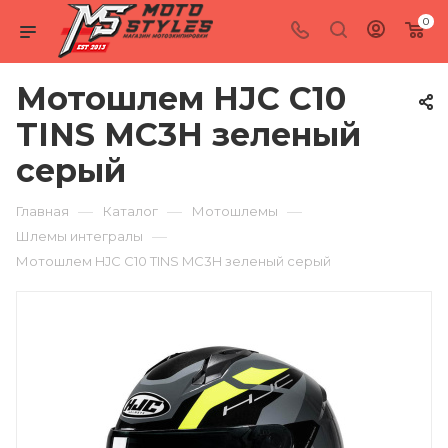
0
Мотошлем HJC C10
TINS MC3H зеленый
серый
—
—
—
Главная
Каталог
Мотошлемы
—
Шлемы интегралы
Мотошлем HJC C10 TINS MC3H зеленый серый