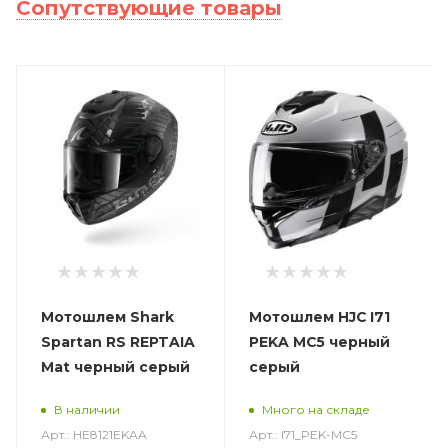
Сопутствующие товары
Мотошлем Shark
Мотошлем HJC I71
Spartan RS REPTAIA
PEKA MC5 черный
Mat черный серый
серый
В наличии
Много на складе
Арт.: HE8121EKAA
Арт.: I71_PEK-MC5