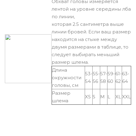
Обхват головы измеряется
лентой на уровне середины лба
по линии,
которая 2.5 сантиметра выше
линии бровей. Если ваш размер
находится на стыке между
двумя размерами в таблице, то
следует выбирать меньший
размер шлема.
Длина
53-
55-
57-
59-
61-
63-
окружности
54
56
58
60
62
64
головы, см
Размер
XS
S
M
L
XL
XXL
шлема