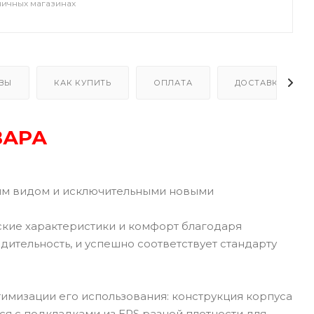
ничных магазинах
ВЫ
КАК КУПИТЬ
ОПЛАТА
ДОСТАВКА
ВАРА
им видом и исключительными новыми
ские характеристики и комфорт благодаря
ительность, и успешно соответствует стандарту
имизации его использования: конструкция корпуса
я с подкладками из EPS разной плотности для