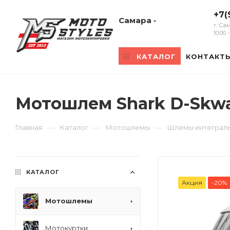
+7(
Самара
г. Са
10:00
КАТАЛОГ
КОНТАКТ
Мотошлем Shark D-Skwa
—
—
—
Главная
Каталог
Мотошлемы
Шлемы интеграл
КАТАЛОГ
Акция
-20%
Мотошлемы
Мотокуртки