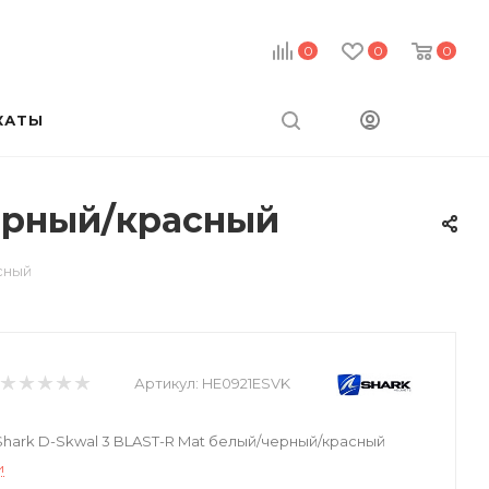
0
0
0
КАТЫ
черный/красный
сный
Артикул:
HE0921ESVK
ark D-Skwal 3 BLAST-R Mat белый/черный/красный
и