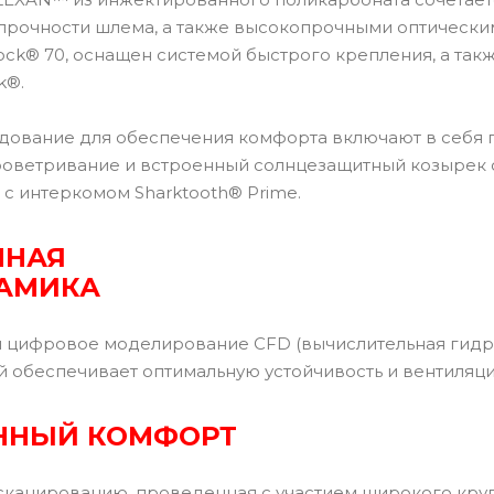
рочности шлема, а также высокопрочными оптическими
ock® 70, оснащен системой быстрого крепления, а та
k®.
дование для обеспечения комфорта включают в себя по
ветривание и встроенный солнцезащитный козырек с 
с интеркомом Sharktooth® Prime.
ННАЯ
АМИКА
 цифровое моделирование CFD (вычислительная гидр
й обеспечивает оптимальную устойчивость и вентиляц
ННЫЙ КОМФОРТ
сканированию, проведенная с участием широкого круг