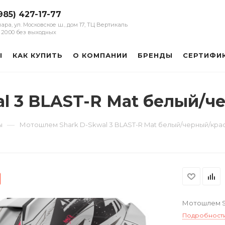
985) 427-17-77
мара, ул. Московское ш., дом 17, ТЦ Вертикаль
 - 20:00 без выходных
Ы
КАК КУПИТЬ
О КОМПАНИИ
БРЕНДЫ
СЕРТИФИ
l 3 BLAST-R Mat белый/
—
ы
Мотошлем Shark D-Skwal 3 BLAST-R Mat белый/черный/кра
Мотошлем Sh
Подробност