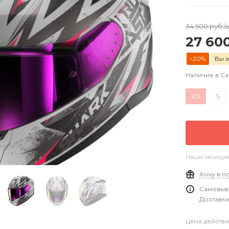
34 500
руб.
/
27 60
-20%
Вы э
Наличие в С
XS
S
Наши менеджер
Хочу в п
Самовыво
Доставка
Цена действи