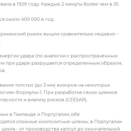
ана в 1929 году. Каждые 2 минуты более чем в 35
я около 400 000 в год.
риканский рынок вышли сравнительно недавно -
.
энергии удара (по аналогии с распространенным
лем при ударе разрушается определенным образом,
ра.
ание толстых (до 3 мм) визоров на некоторых
ологиях Формулы-1. При разработке своих шлемов
пасности и анализу рисков (CEESAR).
ых в Таиланде и Португалии, обе
одятся сложные композитные шлемы, в Португалии
цикла - от производства капсул до окончательной