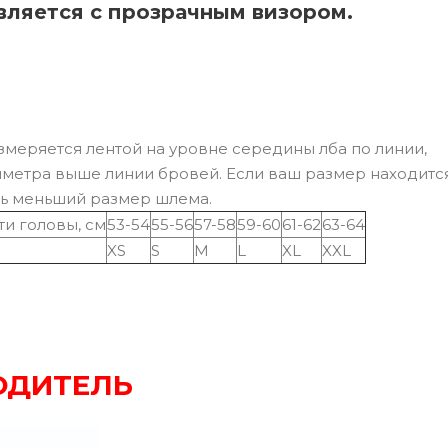
ляется с прозрачным визором.
змеряется лентой на уровне середины лба по линии,
тиметра выше линии бровей. Если ваш размер находитс
ть меньший размер шлема.
и головы, см
53-54
55-56
57-58
59-60
61-62
63-64
XS
S
M
L
XL
XXL
ОДИТЕЛЬ