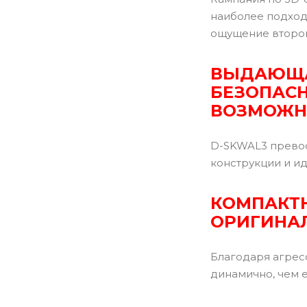
наиболее подходя
ощущение второй
ВЫДАЮЩ
БЕЗОПАСН
ВОЗМОЖН
D-SKWAL3 превос
конструкции и и
КОМПАКТ
ОРИГИНА
Благодаря агрес
динамично, чем 