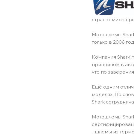
странах мира про
Мотошлемы Shark
только в 2006 го
Компания Shark 
принципом в авт
что по заверения
Ещё одним отличи
моделях. По сло
Shark сотруднича
Мотошлемы Shark
сертифицированы
- шлемы из термо