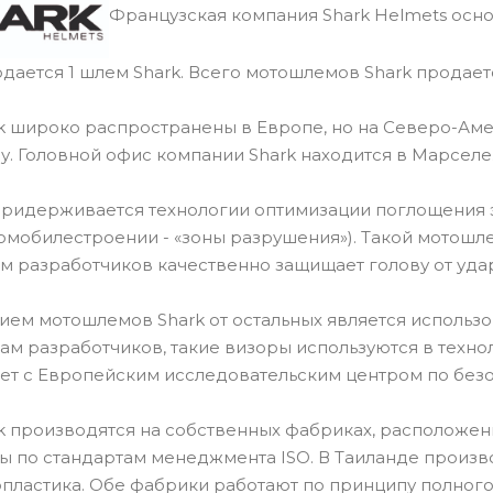
Французская компания Shark Helmets основ
дается 1 шлем Shark. Всего мотошлемов Shark продаетс
 широко распространены в Европе, но на Северо-Аме
ду. Головной офис компании Shark находится в Марселе
придерживается технологии оптимизации поглощения 
омобилестроении - «зоны разрушения»). Такой мотош
м разработчиков качественно защищает голову от уда
ем мотошлемов Shark от остальных является использов
вам разработчиков, такие визоры используются в техн
ет с Европейским исследовательским центром по безо
 производятся на собственных фабриках, расположенн
 по стандартам менеджмента ISO. В Таиланде произв
пластика. Обе фабрики работают по принципу полного 