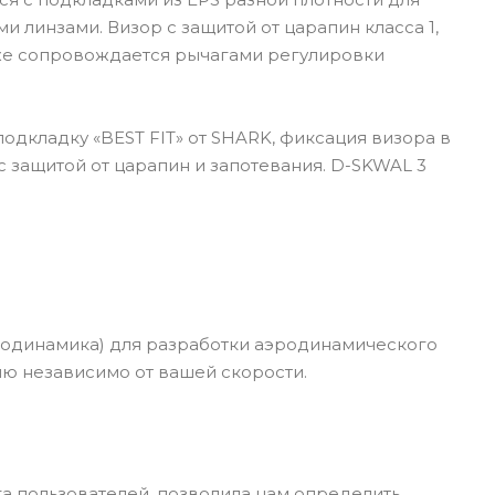
 линзами. Визор с защитой от царапин класса 1,
кже сопровождается рычагами регулировки
дкладку «BEST FIT» от SHARK, фиксация визора в
защитой от царапин и запотевания. D-SKWAL 3
одинамика) для разработки аэродинамического
ию независимо от вашей скорости.
а пользователей, позволила нам определить