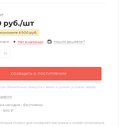
шт
0
руб.
/шт
кономите 6 900 руб.
амаре
Нашли дешевле?
Нет в наличии
M
СООБЩИТЬ О ПОСТУПЛЕНИИ
ы обязательно свяжутся с вами и уточнят условия заказа
одарок
з сегодня - бесплатно
 - 500 ₽
тельна только для интернет-магазина и может отличаться