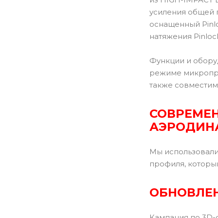
усиления общей п
оснащенный Pinl
натяжения Pinloc
Функции и обору
режиме микропро
также совместим 
СОВРЕМЕ
АЭРОДИН
Мы использовали
профиля, которы
ОБНОВЛЕ
Кампания по 3D-