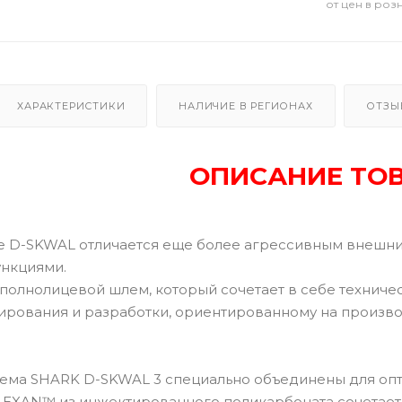
от цен в роз
ХАРАКТЕРИСТИКИ
НАЛИЧИЕ В РЕГИОНАХ
ОТЗЫ
ОПИСАНИЕ ТО
е D-SKWAL отличается еще более агрессивным внешн
нкциями.
 полнолицевой шлем, который сочетает в себе техниче
ирования и разработки, ориентированному на производ
ема SHARK D-SKWAL 3 специально объединены для опт
LEXAN™ из инжектированного поликарбоната сочетаетс