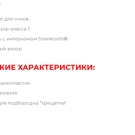
:
т для очков.
ор класса 1.
 с интеркомом Sharktooth®.
ый визор.
КИЕ ХАРАКТЕРИСТИКИ:
Термопластик
мплекте
ля подбородка: "трещетка"