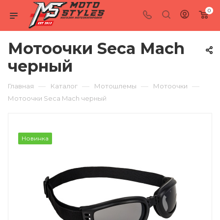
0
Мотоочки Seca Mach
черный
—
—
—
—
Главная
Каталог
Мотошлемы
Мотоочки
Мотоочки Seca Mach черный
Новинка