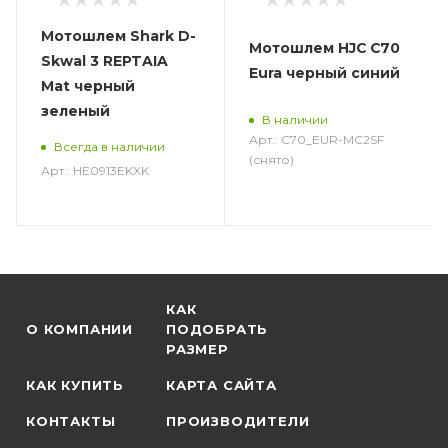
Мотошлем Shark D-
Мотошлем HJC C70
Skwal 3 REPTAIA
Eura черный синий
Mat черный
зеленый
В наличии
Арт.: C70_EUR-MC2SF
Всегда в наличии
(снято)
Арт.: HE0913EKXK
КАК
О КОМПАНИИ
ПОДОБРАТЬ
РАЗМЕР
КАК КУПИТЬ
КАРТА САЙТА
КОНТАКТЫ
ПРОИЗВОДИТЕЛИ