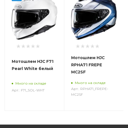
Мотошлем HJC
Мотошлем HJC F71
RPHA71 FREPE
Pearl White белый
MC2SF
Много на складе
Много на складе
Арт.: RPHA71_FREPE-
Арт.: F71_SOL-WHT
MC2SF