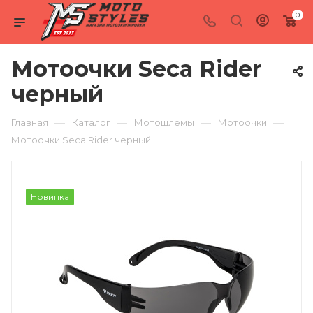
0
Мотоочки Seca Rider
черный
—
—
—
—
Главная
Каталог
Мотошлемы
Мотоочки
Мотоочки Seca Rider черный
Новинка