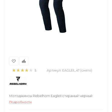
Артикул:
EAGLEII_47 (снято)
5
Мотоджинсы Rebelhorn EagleII стираный черный
Подробности