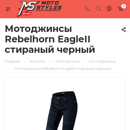
0
Мотоджинсы
Rebelhorn EagleII
стираный черный
—
—
—
Главная
Каталог
Мотоштаны
Мотоджинсы
—
Мотоджинсы Rebelhorn EagleII стираный черный