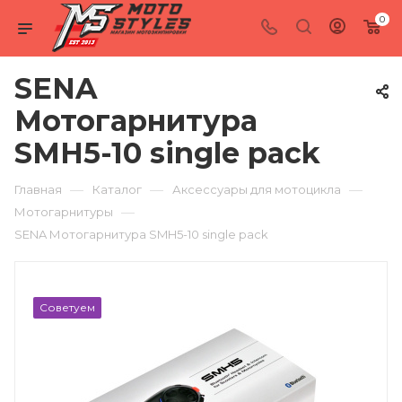
0
SENA
Мотогарнитура
SMH5-10 single pack
—
—
—
Главная
Каталог
Аксессуары для мотоцикла
—
Мотогарнитуры
SENA Мотогарнитура SMH5-10 single pack
Советуем