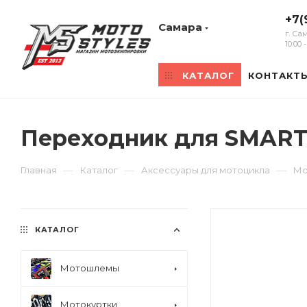
+7(
Самара
г. Са
10:00
КАТАЛОГ
КОНТАКТ
Переходник для SMART 
—
—
—
Главная
Каталог
Аксессуары для мотоцикла
Мо
КАТАЛОГ
Мотошлемы
Мотокуртки