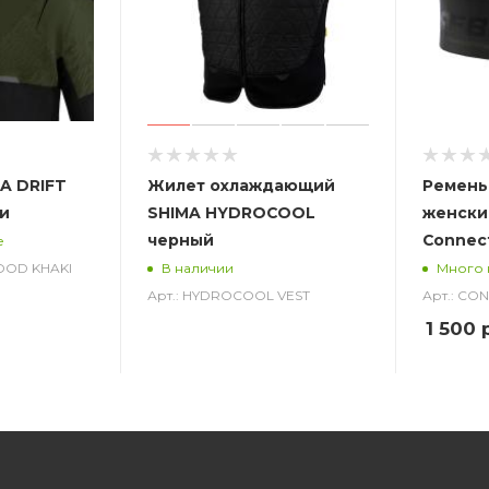
A DRIFT
Жилет охлаждающий
Ремень
и
SHIMA HYDROCOOL
женски
черный
Connec
е
HOOD KHAKI
В наличии
Много 
Арт.: HYDROCOOL VEST
Арт.: CO
1 500
р