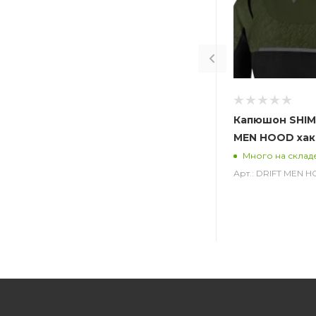
Капюшон SHIM
MEN HOOD хак
Много на склад
Арт.: DRIFT MEN 