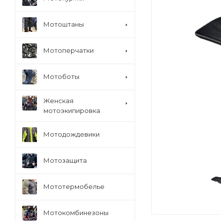
Мотоштаны
Мотоперчатки
Мотоботы
Женская
мотоэкипировка
Мотодождевики
Мотозащита
Мототермобелье
Мотокомбинезоны