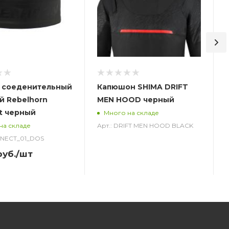
 соеденительный
Капюшон SHIMA DRIFT
й Rebelhorn
MEN HOOD черный
t черный
Много на складе
Арт.: DRIFT MEN HOOD BLACK
на складе
NNECT_01_DOS
уб.
/шт