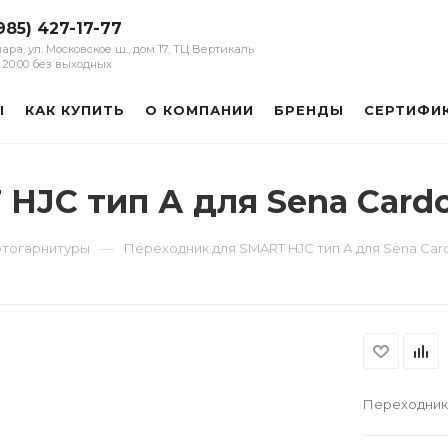
985) 427-17-77
мара, ул. Московское ш., дом 17, ТЦ Вертикаль
 - 20:00 без выходных
Ы
КАК КУПИТЬ
О КОМПАНИИ
БРЕНДЫ
СЕРТИФИ
HJC тип А для Sena Card
—
тогарнитуры
Переходник для SMART HJC тип А для Sena Car
Переходник 