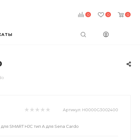
0
0
0
КАТЫ
o
do
Артикул:
H0000G3002400
для SMART HJC тип А для Sena Cardo