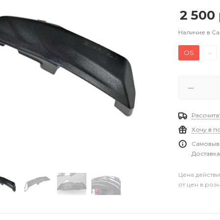
2 500
Наличие в С
OS
-
Рассчита
Хочу в п
Самовыво
Доставка
Цена действи
от цен в роз