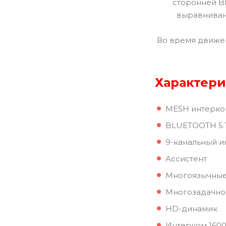
сторонней Bl
выравниван
Во время движен
Характери
MESH интерком
BLUETOOTH 5.
9-канальный 
Ассистент
Многоязычные
Многозадачно
HD-динамик
Интерком 1600