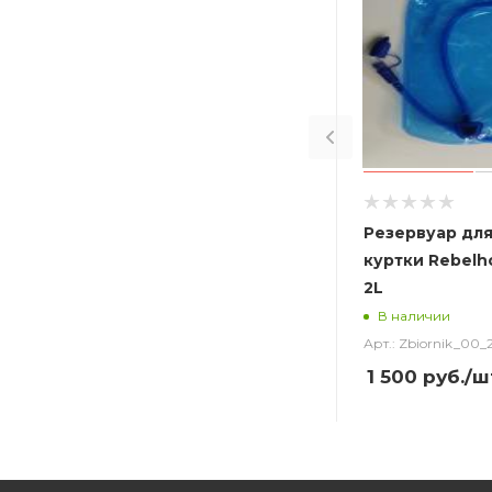
Резервуар для
куртки Rebelho
2L
В наличии
Арт.: Zbiornik_00_
1 500
руб.
/ш