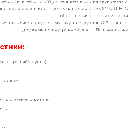
uetooth-телефонии. Улучшенные свойства звуковой си
ие звука и расширенное шумоподавление. SMART HJC
обогащения средних и низки
ия вы можете слушать музыку, инструкции GPS-навига
друзьями по внутренней связи. Дальность вну
стики:
 (открытый/группа)
1
интерком
 голосовые команды
сть
 м