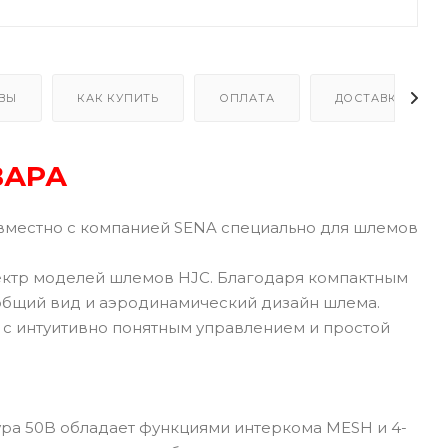
ВЫ
КАК КУПИТЬ
ОПЛАТА
ДОСТАВКА
ВАРА
овместно с компанией SENA специально для шлемов
пектр моделей шлемов HJC. Благодаря компактным
общий вид и аэродинамический дизайн шлема.
h с интуитивно понятным управлением и простой
итура 50B обладает функциями интеркома MESH и 4-