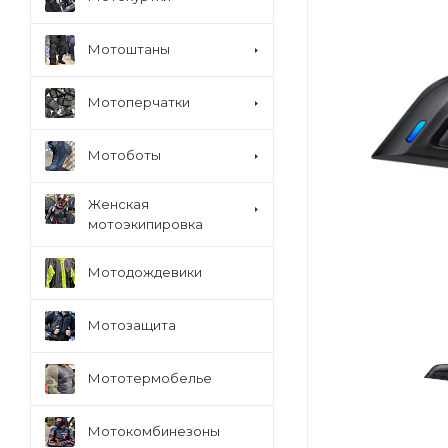
Мотоштаны
Мотоперчатки
Мотоботы
Женская
мотоэкипировка
Мотодождевики
Мотозащита
Мототермобелье
Мотокомбинезоны