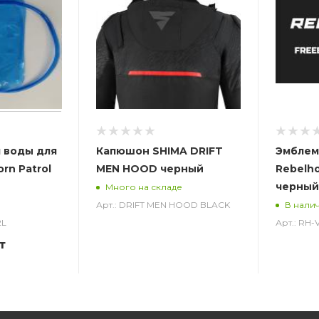
 воды для
Капюшон SHIMA DRIFT
Эмблем
rn Patrol
MEN HOOD черный
Rebelh
черный
Много на складе
Арт.: DRIFT MEN HOOD BLACK
В нали
2L
Арт.: RH
т