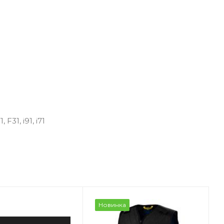
31, i91, i71
Новинка