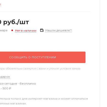
и
0
руб.
/шт
амаре
Нашли дешевле?
Нет в наличии
СООБЩИТЬ О ПОСТУПЛЕНИИ
ы обязательно свяжутся с вами и уточнят условия заказа
одарок
з сегодня - бесплатно
 - 500 ₽
тельна только для интернет-магазина и может отличаться
ничных магазинах