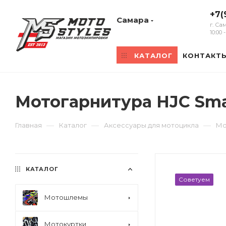
+7(
Самара
г. Са
10:00
КАТАЛОГ
КОНТАКТ
Мотогарнитура HJC Sma
—
—
—
Главная
Каталог
Аксессуары для мотоцикла
Мо
КАТАЛОГ
Советуем
Мотошлемы
Мотокуртки