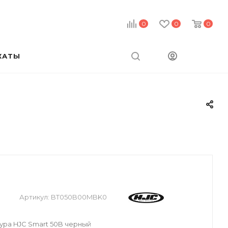
0
0
0
КАТЫ
Артикул:
BT050B00MBK0
ра HJC Smart 50B черный