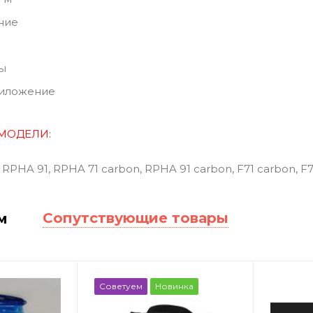
ние
ты
иложение
МОДЕЛ
И
:
RPHA 91, RPHA 71 carbon, RPHA 91 carbon, F71 carbon, F71, F
Сопутствующие товары
м
Советуем
Новинка