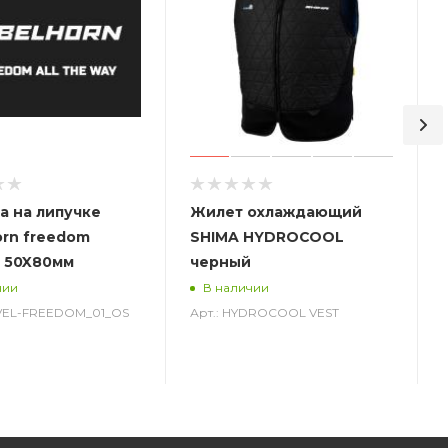
а на липучке
Жилет охлаждающий
orn freedom
SHIMA HYDROCOOL
 50X80мм
черный
чии
В наличии
-VEL-FREEDOM_01_OS
Арт.: HYDROCOOL VEST