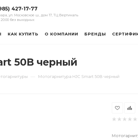
985) 427-17-77
мара, ул. Московское ш., дом 17, ТЦ Вертикаль
 - 20:00 без выходных
Ы
КАК КУПИТЬ
О КОМПАНИИ
БРЕНДЫ
СЕРТИФИ
rt 50B черный
—
тогарнитуры
Мотогарнитура HJC Smart 50B черный
Мотогарниту