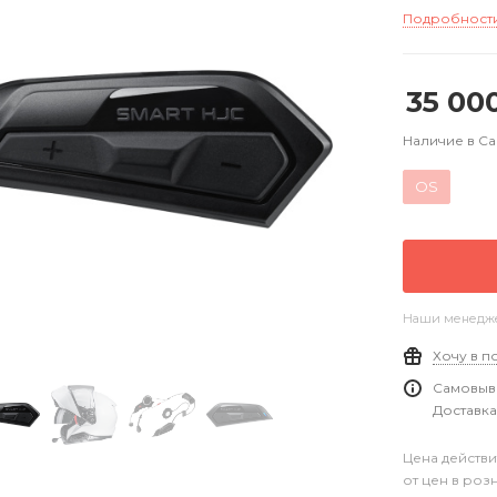
Подробност
35 00
Наличие в С
OS
Наши менеджер
Хочу в п
Самовыво
Доставка
Цена действи
от цен в роз