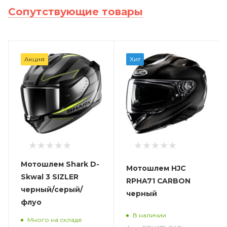
Сопутствующие товары
Акция
Хит
Мотошлем Shark D-
Мотошлем HJC
Skwal 3 SIZLER
RPHA71 CARBON
черный/серый/
черный
флуо
В наличии
Много на складе