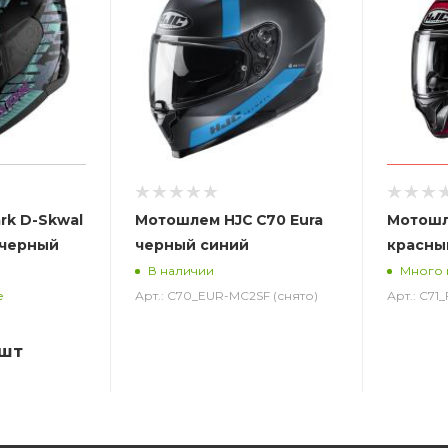
rk D-Skwal
Мотошлем HJC C70 Eura
Мотошл
 черный
черный синий
красны
В наличии
Много 
Арт.: C70_EUR-MC2SF (снято)
Арт.: C71
е
/шт