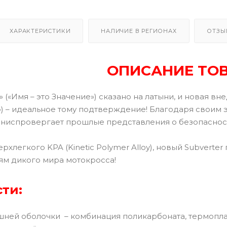
ХАРАКТЕРИСТИКИ
НАЛИЧИЕ В РЕГИОНАХ
ОТЗЫ
ОПИСАНИЕ ТО
(«Имя – это Значение») сказано на латыни, и новая вн
) – идеальное тому подтверждение! Благодаря своим
0 ниспровергает прошлые представления о безопасно
рхлегкого KPA (Kinetic Polymer Alloy), новый Subverte
м дикого мира мотокросса!
ти:
ней оболочки – комбинация поликарбоната, термопла