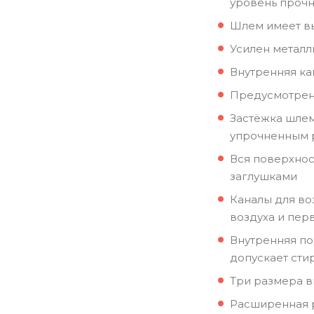
уровень прочн
Шлем имеет в
Усилен металл
Внутренняя ка
Предусмотрена
Застёжка шлем
упрочненным
Вся поверхно
заглушками
Каналы для во
воздуха и пер
Внутренняя по
допускает сти
Три размера в
Расширенная р