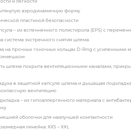
ости и лёгкости
ытянутую аэродинамичную форму
ической пластиной безопасности
псула – из вспенненного полистирола (EPS) с перемен
 система экстренного снятия шлема
а на прочных гоночных кольцах D-Ring с усиленными 
 ремешком
сть шлема покрыта вентиляционными каналами, прик
здуха в защитной капсуле шлема и дышащая подклад
воклассную вентиляцию
дкладка – из гипоаллергенного материала с антибакте
рку
нешней оболочки для наилучшей компактности
азмерная линейка: XXS – XXL