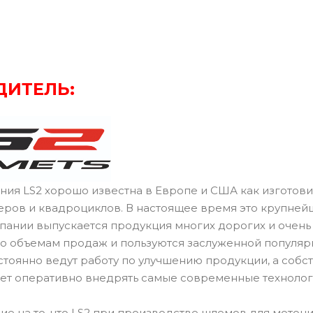
ДИТЕЛЬ:
ния LS2 хорошо известна в Европе и США как изготов
теров и квадроциклов. В настоящее время это крупне
мпании выпускается продукция многих дорогих и очень
по объемам продаж и пользуются заслуженной популя
тоянно ведут работу по улучшению продукции, а собст
ет оперативно внедрять самые современные технолог
е на то, что LS2 при производстве шлемов для мотоц