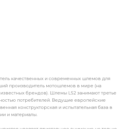
итель качественных и современных шлемов для
йший производитель мотошлемов в мире (на
 известных брендов). Шлемы LS2 занимают третье
рностью потребителей. Ведущие европейские
венная конструкторская и испытательная база в
ии и материалы.
иклистов уделяет пристальное внимание не только