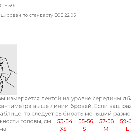
0г ± 50г
ирован по стандарту ECE 22.05
ы измеряется лентой на уровне середины лб
сантиметра выше линии бровей. Если ваш ра
таблице, то следует выбирать меньший разме
ости головы, см
53-54
55-56
57-58
59
ема
XS
S
M
L