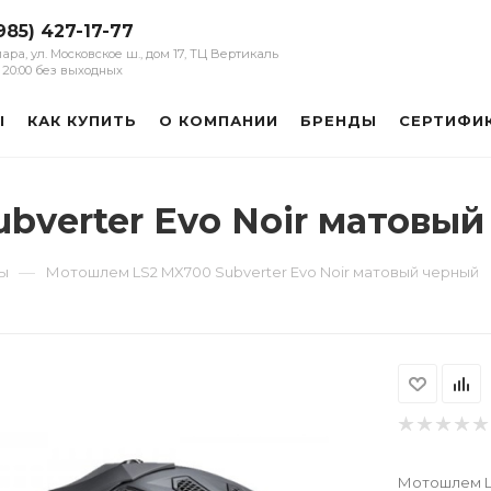
985) 427-17-77
мара, ул. Московское ш., дом 17, ТЦ Вертикаль
 - 20:00 без выходных
Ы
КАК КУПИТЬ
О КОМПАНИИ
БРЕНДЫ
СЕРТИФИ
bverter Evo Noir матовы
—
ы
Мотошлем LS2 MX700 Subverter Evo Noir матовый черный
Мотошлем LS