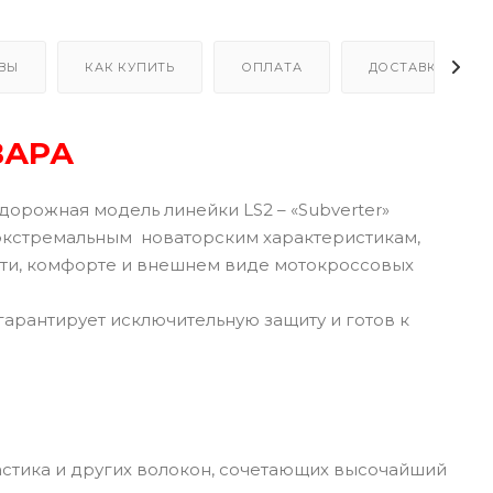
ВЫ
КАК КУПИТЬ
ОПЛАТА
ДОСТАВКА
ВАРА
едорожная модель линейки LS2 – «Subverter»
 экстремальным новаторским характеристикам,
сти, комфорте и внешнем виде мотокроссовых
r гарантирует исключительную защиту и готов к
стика и других волокон, сочетающих высочайший