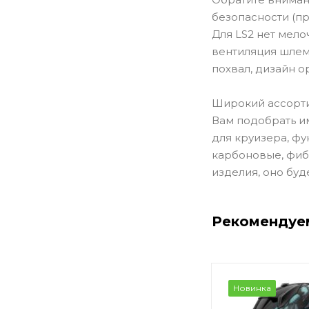
безопасности (пр
Для LS2 нет мел
вентиляция шлем
похвал, дизайн о
Широкий ассорти
Вам подобрать им
для круизера, ф
карбоновые, фиб
изделия, оно буд
Рекомендуе
Новинка