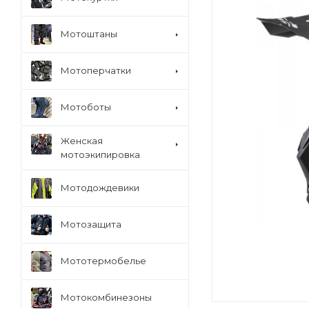
Мотоштаны
Мотоперчатки
Мотоботы
Женская
мотоэкипировка
Мотодождевики
Мотозащита
Мототермобелье
Мотокомбинезоны