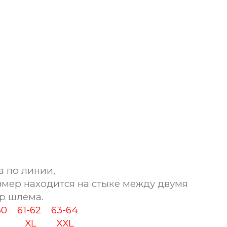
а по линии,
змер находится на стыке между двумя
р шлема.
-60
61-62
63-64
XL
XXL