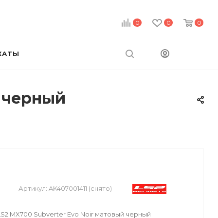
0
0
0
КАТЫ
й черный
Артикул:
AK407001411 (снято)
2 MX700 Subverter Evo Noir матовый черный