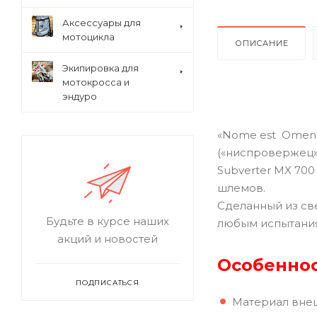
Аксессуары для
мотоцикла
ОПИСАНИЕ
Экипировка для
мотокросса и
эндуро
«Nome est Omen» 
(«ниспровержец»
Subverter MX 70
шлемов.
Сделанный из све
Будьте в курсе наших
любым испытания
акций и новостей
Особеннос
ПОДПИСАТЬСЯ
Материал внеш