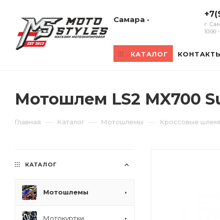
+7(
Самара
г. Са
10:00
КАТАЛОГ
КОНТАКТ
Мотошлем LS2 MX700 Su
—
—
—
Главная
Каталог
Мотошлемы
Кроссовые шлем
КАТАЛОГ
Мотошлемы
Мотокуртки