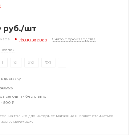
и
0
руб.
/шт
амаре
Снято с производства
Нет в наличии
шевле?
L
XL
XXL
3XL
-
ть доставку
одарок
з сегодня - бесплатно
 - 500 ₽
тельна только для интернет-магазина и может отличаться
ничных магазинах