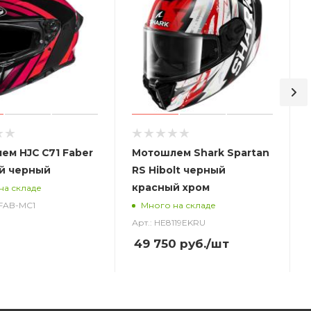
ем HJC C71 Faber
Мотошлем Shark Spartan
й черный
RS Hibolt черный
красный хром
на складе
_FAB-MC1
Много на складе
Арт.: HE8119EKRU
49 750
руб.
/шт