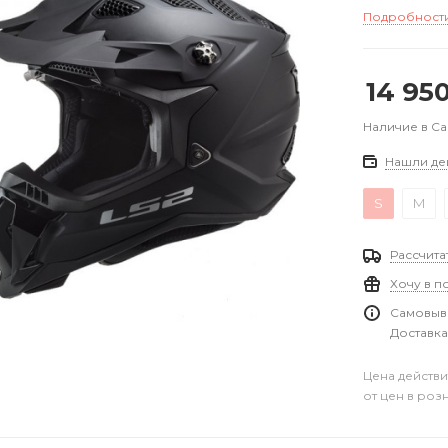
Подробност
14 95
Наличие в С
Нашли де
S
M
Рассчита
Хочу в п
Самовыво
Доставка
Цена действи
от цен в роз