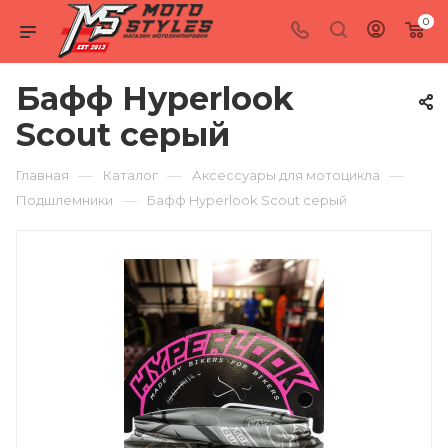
0
Бафф Hyperlook
Scout серый
—
—
—
Главная
Каталог
Аксессуары для мотоцикла
—
Подшлемники
Бафф Hyperlook Scout серый